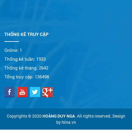
THỐNG KÊ TRUY CẬP
Online:
1
Thống kê tuần:
1933
Thống kê tháng:
2642
Tổng truy cập:
136498
Copyrights © 2020
HOÀNG DUY NGA
. All rights reserved..Design
by Nina.vn