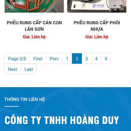
PHỄU RUNG CẤP CÁN CON
PHỄU RUNG CẤP PHÔI
LĂN SƠN
NHỰA
Giá: Liên hệ
Giá: Liên hệ
Page 2/5
First
Prev
1
2
3
4
5
Next
Last
THÔNG TIN LIÊN HỆ
CÔNG TY TNHH HOÀNG DUY