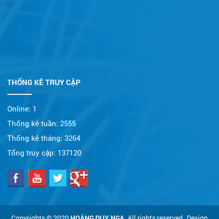
THỐNG KÊ TRUY CẬP
Online:
1
Thống kê tuần:
2555
Thống kê tháng:
3264
Tổng truy cập:
137120
Copyrights © 2020
HOÀNG DUY NGA
. All rights reserved..Design