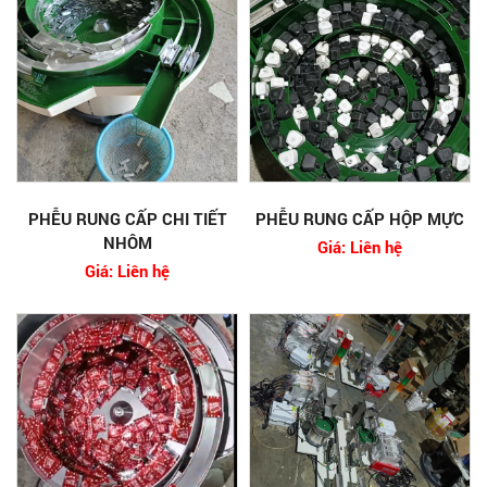
PHỄU RUNG CẤP CHI TIẾT
PHỄU RUNG CẤP HỘP MỰC
NHÔM
Giá: Liên hệ
Giá: Liên hệ