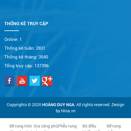
THỐNG KÊ TRUY CẬP
Online:
1
Thống kê tuần:
2831
Thống kê tháng:
3540
Tổng truy cập:
137396
Copyrights © 2020
HOÀNG DUY NGA
. All rights reserved..Design
by Nina.vn
Đế rung tròn
Gia công phủ
Phễu rung
Bộ điều
Đế rung