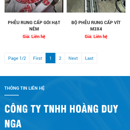
PHỄU RUNG CẤP GÓI HẠT
BỘ PHỄU RUNG CẤP VÍT
NÊM
M3X4
Giá: Liên hệ
Giá: Liên hệ
Page 1/2
First
1
2
Next
Last
THÔNG TIN LIÊN HỆ
CÔNG TY TNHH HOÀNG DUY
NGA