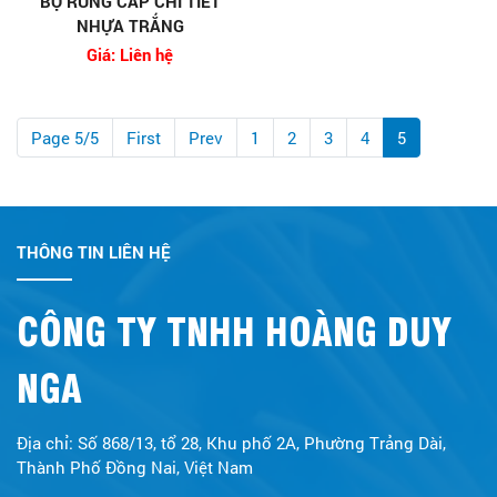
BỘ RUNG CẤP CHI TIẾT
NHỰA TRẮNG
Giá: Liên hệ
Page 5/5
First
Prev
1
2
3
4
5
THÔNG TIN LIÊN HỆ
CÔNG TY TNHH HOÀNG DUY
NGA
Địa chỉ: Số 868/13, tổ 28, Khu phố 2A, Phường Trảng Dài,
Thành Phố Đồng Nai, Việt Nam