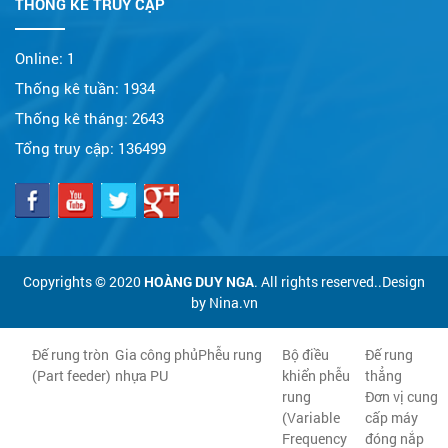
THỐNG KÊ TRUY CẬP
Online:
1
Thống kê tuần:
1934
Thống kê tháng:
2643
Tổng truy cập:
136499
Copyrights © 2020
HOÀNG DUY NGA
. All rights reserved..Design
by Nina.vn
Đế rung tròn
Gia công phủ
Phễu rung
Bộ điều
Đế rung
(Part feeder)
nhựa PU
khiển phễu
thẳng
rung
Đơn vị cung
(Variable
cấp máy
Frequency
đóng nắp