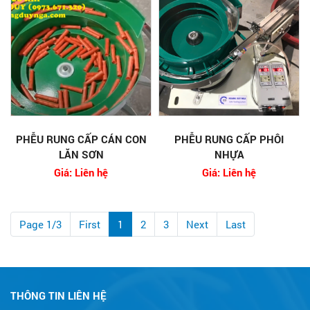
PHỄU RUNG CẤP CÁN CON
PHỄU RUNG CẤP PHÔI
LĂN SƠN
NHỰA
Giá: Liên hệ
Giá: Liên hệ
Page 1/3
First
1
2
3
Next
Last
THÔNG TIN LIÊN HỆ