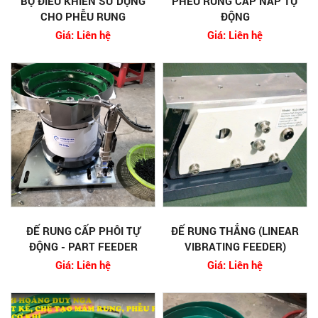
BỘ ĐIỀU KHIỂN SỬ DỤNG
PHỄU RUNG CẤP NẮP TỰ
CHO PHỄU RUNG
ĐỘNG
Giá: Liên hệ
Giá: Liên hệ
ĐẾ RUNG CẤP PHÔI TỰ
ĐẾ RUNG THẲNG (LINEAR
ĐỘNG - PART FEEDER
VIBRATING FEEDER)
Giá: Liên hệ
Giá: Liên hệ