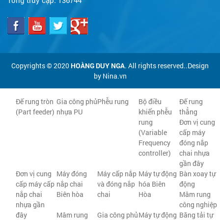
Copyrights © 2020
HOÀNG DUY NGA
. All rights reserved..Design
by Nina.vn
Đế rung tròn
Gia công phủ
Phễu rung
Bộ điều
Đế rung
(Part feeder)
nhựa PU
khiển phễu
thẳng
rung
Đơn vị cung
(Variable
cấp máy
Frequency
đóng nắp
controller)
chai nhựa
gần đây
Đơn vị cung
Máy đóng
Máy cấp nắp
Máy tự động
Bàn xoay tự
cấp máy cấp
nắp chai
và đóng nắp
hóa Biên
động
nắp chai
Biên hòa
chai
Hòa
Mâm rung
nhựa gần
công nghiệp
đây
Mâm rung
Gia công phủ
Máy tự động
Băng tải tự