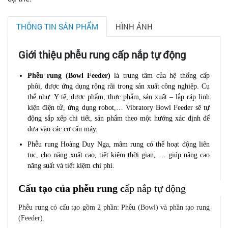
THÔNG TIN SẢN PHẨM
HÌNH ẢNH
Giới thiệu phễu rung cấp nắp tự động
Phễu rung (Bowl Feeder)
là trung tâm của hệ thống cấp
phôi, được ứng dụng rộng rãi trong sản xuất công nghiệp. Cụ
thể như: Y tế, dược phẩm, thực phẩm, sản xuất – lắp ráp linh
kiện điện tử, ứng dụng robot,… Vibratory Bowl Feeder sẽ tự
động sắp xếp chi tiết, sản phẩm theo một hướng xác định để
đưa vào các cơ cấu máy.
Phễu rung Hoàng Duy Nga, mâm rung có thể hoạt động liên
tục, cho năng xuất cao, tiết kiệm thời gian, … giúp nâng cao
năng suất và tiết kiệm chi phí.
Cấu tạo của phễu rung c
ấp nắp tự động
Phễu rung có cấu tạo gồm 2 phần: Phễu (Bowl) và phần tạo rung
(Feeder).