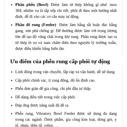
Phần phễu (Bowl)
: Được làm từ thép không gỉ như: inox
304, nhiệm vụ là sắp xếp chi tiết, phôi đi theo một hướng nhất
định, để đi vào các cơ cấu máy tự động.
Phần đế rung (Feeder)
: Được làm bằng sắt hoặc đúc bằng
gang, sơn phủ chống gỉ. Đế thường được làm với trọng lượng
lớn để tạo độ vũng chãi trong khi rung. Phần rung được tạo ra
từ thép lò xo và nam châm điện theo nguyên lý trường xoắn,
được điều khiển bằng biến tần.
Ưu điểm của phễu rung cấp phôi tự động
Linh động trong vận chuyển, lắp ráp và vận hành, dễ sử dụng.
Cấp phôi chính xác, ít rung động, độ ổn định cao.
Phễu đơn giản để gia công, chi phí đầu tư thấp.
Dễ dàng điều tiết trong việc cấp phôi.
Đáp ứng được năng suất đã đề ra.
Phễu rung, Vibratory Bowl Feeder được sử dụng đa dạng
trong các ngành: Dược phẩm, gia công kim loại, đóng gói, y
tế, nhựa, điện tử, robot, …