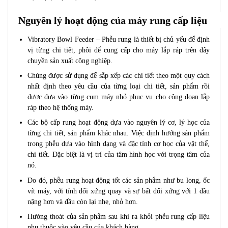
Nguyên lý hoạt động của máy rung cấp liệu
Vibratory Bowl Feeder – Phễu rung là thiết bị chủ yếu để định
vị từng chi tiết, phôi để cung cấp cho máy lắp ráp trên dây
chuyền sản xuất công nghiệp.
Chúng được sử dụng để sắp xếp các chi tiết theo một quy cách
nhất định theo yêu cầu của từng loại chi tiết, sản phẩm rồi
được đưa vào từng cụm máy nhỏ phục vụ cho công đoạn lắp
ráp theo hệ thống máy.
Các bộ cấp rung hoạt động dựa vào nguyên lý cơ, lý học của
từng chi tiết, sản phẩm khác nhau. Việc định hướng sản phẩm
trong phễu dựa vào hình dạng và đặc tính cơ học của vật thể,
chi tiết. Đặc biệt là vị trí của tâm hình học với trọng tâm của
nó.
Do đó, phễu rung hoạt động tốt các sản phẩm như bu long, ốc
vít máy, với tính đối xứng quay và sự bất đối xứng với 1 đầu
nặng hơn và đầu còn lại nhẹ, nhỏ hơn.
Hướng thoát của sản phẩm sau khi ra khỏi phễu rung cấp liệu
phụ thuộc vào yêu cầu của khách hàng.