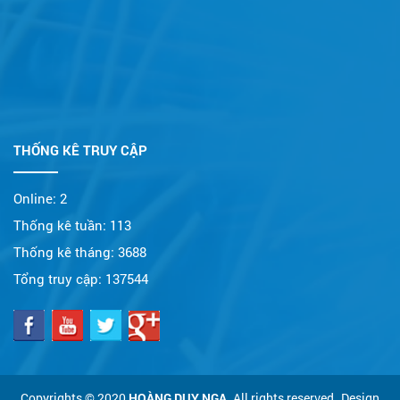
THỐNG KÊ TRUY CẬP
Online:
2
Thống kê tuần:
113
Thống kê tháng:
3688
Tổng truy cập:
137544
Copyrights © 2020
HOÀNG DUY NGA
. All rights reserved..Design