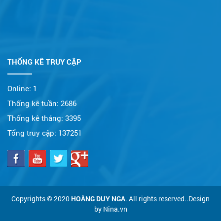
THỐNG KÊ TRUY CẬP
Online:
1
Thống kê tuần:
2686
Thống kê tháng:
3395
Tổng truy cập:
137251
Copyrights © 2020
HOÀNG DUY NGA
. All rights reserved..Design
by Nina.vn