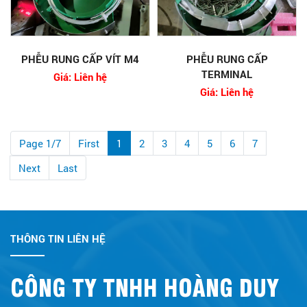
PHỄU RUNG CẤP VÍT M4
PHỄU RUNG CẤP
TERMINAL
Giá: Liên hệ
Giá: Liên hệ
Page 1/7
First
1
2
3
4
5
6
7
Next
Last
THÔNG TIN LIÊN HỆ
CÔNG TY TNHH HOÀNG DUY