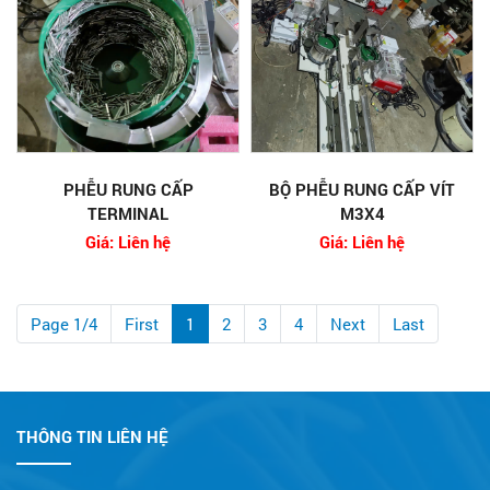
PHỄU RUNG CẤP
BỘ PHỄU RUNG CẤP VÍT
TERMINAL
M3X4
Giá: Liên hệ
Giá: Liên hệ
Page 1/4
First
1
2
3
4
Next
Last
THÔNG TIN LIÊN HỆ