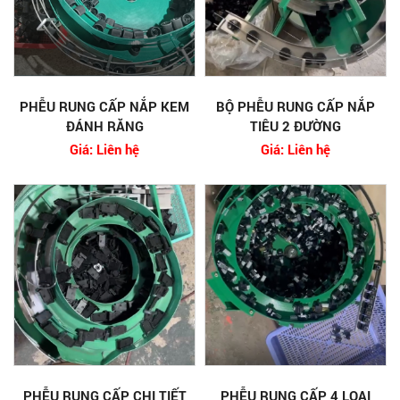
PHỄU RUNG CẤP NẮP KEM
BỘ PHỄU RUNG CẤP NẮP
ĐÁNH RĂNG
TIÊU 2 ĐƯỜNG
Giá: Liên hệ
Giá: Liên hệ
PHỄU RUNG CẤP CHI TIẾT
PHỄU RUNG CẤP 4 LOẠI