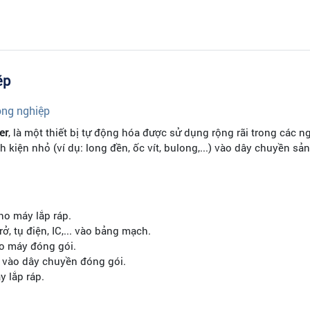
ép
ông nghiệp
er
, là một thiết bị tự động hóa được sử dụng rộng rãi trong các
nh kiện nhỏ (ví dụ: long đền, ốc vít, bulong,...) vào dây chuyền s
cho máy lắp ráp.
ở, tụ điện, IC,... vào bảng mạch.
o máy đóng gói.
.. vào dây chuyền đóng gói.
y lắp ráp.