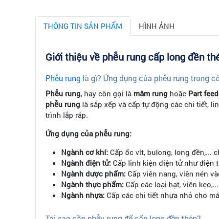
THÔNG TIN SẢN PHẨM
HÌNH ẢNH
Giới thiệu về phễu rung cấp long đền th
Phễu rung
là gì? Ứng dụng của phễu rung trong c
Phễu rung
, hay còn gọi là
mâm rung
hoặc
Part feed
phễu rung
là sắp xếp và cấp tự động các chi tiết, li
trình lắp ráp.
Ứng dụng của phễu rung:
Ngành cơ khí:
Cấp ốc vít, bulong, long đền,... 
Ngành điện tử:
Cấp linh kiện điện tử như điện tr
Ngành dược phẩm:
Cấp viên nang, viên nén và
Ngành thực phẩm:
Cấp các loại hạt, viên kẹo,.
Ngành nhựa:
Cấp các chi tiết nhựa nhỏ cho má
Tại sao cần phễu rung để cấp long đền thép?