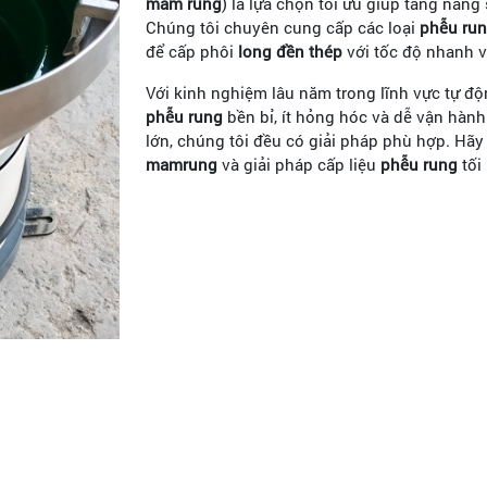
mâm rung
) là lựa chọn tối ưu giúp tăng năng
Chúng tôi chuyên cung cấp các loại
phễu ru
để cấp phôi
long đền thép
với tốc độ nhanh v
Với kinh nghiệm lâu năm trong lĩnh vực tự 
phễu rung
bền bỉ, ít hỏng hóc và dễ vận hàn
lớn, chúng tôi đều có giải pháp phù hợp. Hãy l
mamrung
và giải pháp cấp liệu
phễu rung
tối