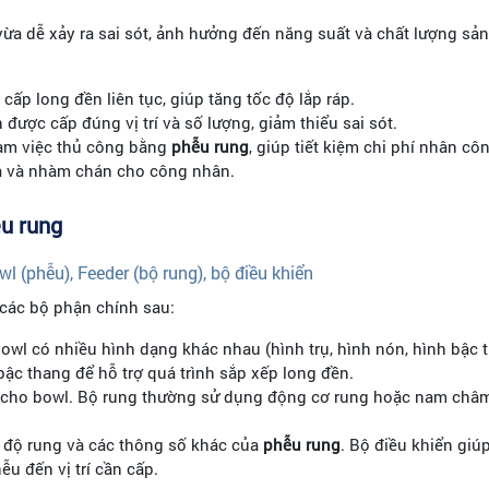
, vừa dễ xảy ra sai sót, ảnh hưởng đến năng suất và chất lượng s
cấp long đền liên tục, giúp tăng tốc độ lắp ráp.
ược cấp đúng vị trí và số lượng, giảm thiểu sai sót.
àm việc thủ công bằng
phễu rung
, giúp tiết kiệm chi phí nhân cô
ả và nhàm chán cho công nhân.
ễu rung
 (phễu), Feeder (bộ rung), bộ điều khiển
các bộ phận chính sau:
wl có nhiều hình dạng khác nhau (hình trụ, hình nón, hình bậc th
bậc thang để hỗ trợ quá trình sắp xếp long đền.
 cho bowl. Bộ rung thường sử dụng động cơ rung hoặc nam châm đ
n độ rung và các thông số khác của
phễu rung
. Bộ điều khiển giú
u đến vị trí cần cấp.