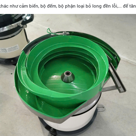
hác như cảm biến, bộ đếm, bộ phận loại bỏ long đền lỗi,... để tă