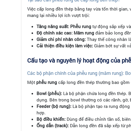
Việc cấp long đền thép bằng tay vừa tốn thời gian
mang lại nhiều lợi ích vượt trội:
Tăng năng suất:
Phễu rung
tự động sắp xếp và 
Độ chính xác cao:
Mâm rung
đảm bảo long đền đ
Giảm chi phí nhân công:
Thay thế công nhân l
Cải thiện điều kiện làm việc:
Giảm bớt sự vất v
Cấu tạo và nguyên lý hoạt động của ph
Các bộ phận chính của phễu rung (mâm rung): Bowl
Một
phễu rung
cấp long đền thép thường bao gồm 
Bowl (phễu):
Là bộ phận chứa long đền thép. Bo
dụng. Bên trong bowl thường có các rãnh, gờ, 
Feeder (bộ rung):
Là bộ phận tạo ra rung động
hợp.
Bộ điều khiển:
Dùng để điều chỉnh tần số, biê
Ống dẫn (track):
Dẫn long đền đã sắp xếp từ phễ