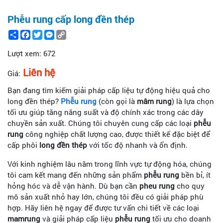
Phễu rung cấp long đền thép
Share
Facebook
Twitter
Messenger
Copy
Link
Lượt xem:
672
Liên hệ
Giá:
Bạn đang tìm kiếm giải pháp cấp liệu tự động hiệu quả cho
long đền thép?
Phễu rung
(còn gọi là
mâm rung
) là lựa chọn
tối ưu giúp tăng năng suất và độ chính xác trong các dây
chuyền sản xuất. Chúng tôi chuyên cung cấp các loại
phễu
rung
công nghiệp chất lượng cao, được thiết kế đặc biệt để
cấp phôi
long đền thép
với tốc độ nhanh và ổn định.
Với kinh nghiệm lâu năm trong lĩnh vực tự động hóa, chúng
tôi cam kết mang đến những sản phẩm
phễu rung
bền bỉ, ít
hỏng hóc và dễ vận hành. Dù bạn cần
pheu rung
cho quy
mô sản xuất nhỏ hay lớn, chúng tôi đều có giải pháp phù
hợp. Hãy liên hệ ngay để được tư vấn chi tiết về các loại
mamrung
và giải pháp cấp liệu
phễu rung
tối ưu cho doanh