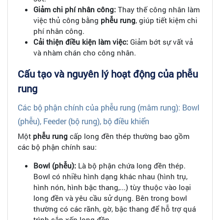
Giảm chi phí nhân công:
Thay thế công nhân làm
việc thủ công bằng
phễu rung
, giúp tiết kiệm chi
phí nhân công.
Cải thiện điều kiện làm việc:
Giảm bớt sự vất vả
và nhàm chán cho công nhân.
Cấu tạo và nguyên lý hoạt động của phễu
rung
Các bộ phận chính của phễu rung (mâm rung): Bowl
(phễu), Feeder (bộ rung), bộ điều khiển
Một
phễu rung
cấp long đền thép thường bao gồm
các bộ phận chính sau:
Bowl (phễu):
Là bộ phận chứa long đền thép.
Bowl có nhiều hình dạng khác nhau (hình trụ,
hình nón, hình bậc thang,...) tùy thuộc vào loại
long đền và yêu cầu sử dụng. Bên trong bowl
thường có các rãnh, gờ, bậc thang để hỗ trợ quá
trình sắp xếp long đền.