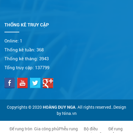
THỐNG KÊ TRUY CẬP
Online:
1
Thống kê tuần:
368
Thống kê tháng:
3943
Tổng truy cập:
137799
Copyrights © 2020
HOÀNG DUY NGA
. All rights reserved..Design
by Nina.vn
Đế rung tròn
Gia công phủ
Phễu rung
Bộ điều
Đế rung