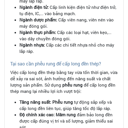
máy lắp ráp.
Ngành điện tử:
Cấp linh kiện điện tử như điện trở,
tụ điện, IC,... vào bảng mạch.
Ngành dược phẩm:
Cấp viên nang, viên nén vào
máy đóng gói.
Ngành thực phẩm:
Cấp các loại hạt, viên kẹo,...
vào dây chuyền đóng gói.
Ngành nhựa:
Cấp các chi tiết nhựa nhỏ cho máy
lắp ráp.
Tại sao cần phễu rung để cấp long đền thép?
Việc cấp long đền thép bằng tay vừa tốn thời gian, vừa
dễ xảy ra sai sót, ảnh hưởng đến năng suất và chất
lượng sản phẩm. Sử dụng
phễu rung
để cấp long đền
thép mang lại nhiều lợi ích vượt trội:
Tăng năng suất:
Phễu rung
tự động sắp xếp và
cấp long đền liên tục, giúp tăng tốc độ lắp ráp.
Độ chính xác cao:
Mâm rung
đảm bảo long đền
được cấp đúng vị trí và số lượng, giảm thiểu sai
sót.