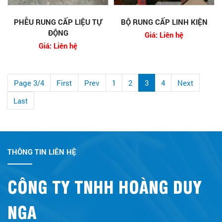
PHỄU RUNG CẤP LIỆU TỰ
BỘ RUNG CẤP LINH KIỆN
ĐỘNG
Giá: Liên hệ
Giá: Liên hệ
Page 3/4
First
Prev
1
2
3
4
Next
Last
THÔNG TIN LIÊN HỆ
CÔNG TY TNHH HOÀNG DUY
NGA