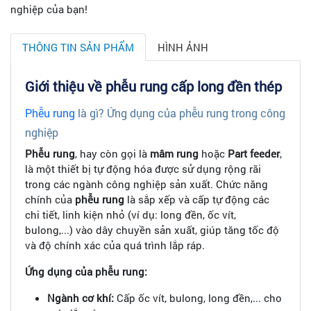
nghiệp của bạn!
THÔNG TIN SẢN PHẨM
HÌNH ẢNH
Giới thiệu về phễu rung cấp long đền thép
Phễu rung
là gì? Ứng dụng của phễu rung trong công
nghiệp
Phễu rung
, hay còn gọi là
mâm rung
hoặc
Part feeder
,
là một thiết bị tự động hóa được sử dụng rộng rãi
trong các ngành công nghiệp sản xuất. Chức năng
chính của
phễu rung
là sắp xếp và cấp tự động các
chi tiết, linh kiện nhỏ (ví dụ: long đền, ốc vít,
bulong,...) vào dây chuyền sản xuất, giúp tăng tốc độ
và độ chính xác của quá trình lắp ráp.
Ứng dụng của phễu rung:
Ngành cơ khí:
Cấp ốc vít, bulong, long đền,... cho