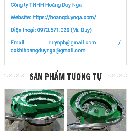
Công ty TNHH Hoàng Duy Nga
Website: https://hoangduynga.com/
Điện thoại: 0973.671.320 (Mr. Duy)
Email: duynph@gmail.com /
cokhihoangduynga@gmail.com
SẢN PHẨM TƯƠNG TỰ