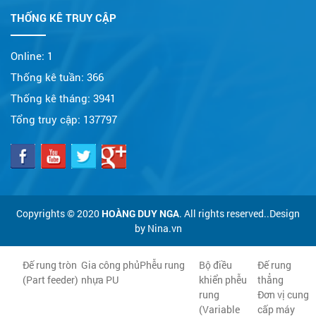
THỐNG KÊ TRUY CẬP
Online:
1
Thống kê tuần:
366
Thống kê tháng:
3941
Tổng truy cập:
137797
Copyrights © 2020
HOÀNG DUY NGA
. All rights reserved..Design
by Nina.vn
Đế rung tròn
Gia công phủ
Phễu rung
Bộ điều
Đế rung
(Part feeder)
nhựa PU
khiển phễu
thẳng
rung
Đơn vị cung
(Variable
cấp máy