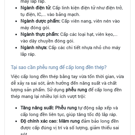
máy lắp ráp.
Ngành điện tử:
Cấp linh kiện điện tử như điện trở,
tụ điện, IC,... vào bảng mạch.
Ngành dược phẩm:
Cấp viên nang, viên nén vào
máy đóng gói.
Ngành thực phẩm:
Cấp các loại hạt, viên kẹo,...
vào dây chuyền đóng gói.
Ngành nhựa:
Cấp các chi tiết nhựa nhỏ cho máy
lắp ráp.
Tại sao cần phễu rung để cấp long đền thép?
Việc cấp long đền thép bằng tay vừa tốn thời gian, vừa
dễ xảy ra sai sót, ảnh hưởng đến năng suất và chất
lượng sản phẩm. Sử dụng
phễu rung
để cấp long đền
thép mang lại nhiều lợi ích vượt trội:
Tăng năng suất:
Phễu rung
tự động sắp xếp và
cấp long đền liên tục, giúp tăng tốc độ lắp ráp.
Độ chính xác cao:
Mâm rung
đảm bảo long đền
được cấp đúng vị trí và số lượng, giảm thiểu sai
sót.