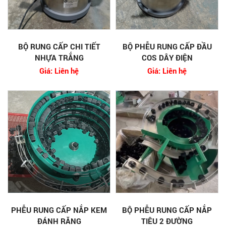
BỘ RUNG CẤP CHI TIẾT
BỘ PHỄU RUNG CẤP ĐẦU
NHỰA TRẮNG
COS DÂY ĐIỆN
Giá: Liên hệ
Giá: Liên hệ
PHỄU RUNG CẤP NẮP KEM
BỘ PHỄU RUNG CẤP NẮP
ĐÁNH RĂNG
TIÊU 2 ĐƯỜNG