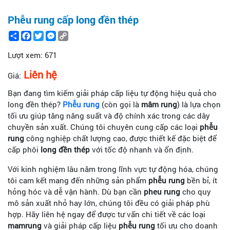
Phễu rung cấp long đền thép
Share
Facebook
Twitter
Messenger
Copy
Link
Lượt xem:
671
Liên hệ
Giá:
Bạn đang tìm kiếm giải pháp cấp liệu tự động hiệu quả cho
long đền thép?
Phễu rung
(còn gọi là
mâm rung
) là lựa chọn
tối ưu giúp tăng năng suất và độ chính xác trong các dây
chuyền sản xuất. Chúng tôi chuyên cung cấp các loại
phễu
rung
công nghiệp chất lượng cao, được thiết kế đặc biệt để
cấp phôi
long đền thép
với tốc độ nhanh và ổn định.
Với kinh nghiệm lâu năm trong lĩnh vực tự động hóa, chúng
tôi cam kết mang đến những sản phẩm
phễu rung
bền bỉ, ít
hỏng hóc và dễ vận hành. Dù bạn cần
pheu rung
cho quy
mô sản xuất nhỏ hay lớn, chúng tôi đều có giải pháp phù
hợp. Hãy liên hệ ngay để được tư vấn chi tiết về các loại
mamrung
và giải pháp cấp liệu
phễu rung
tối ưu cho doanh