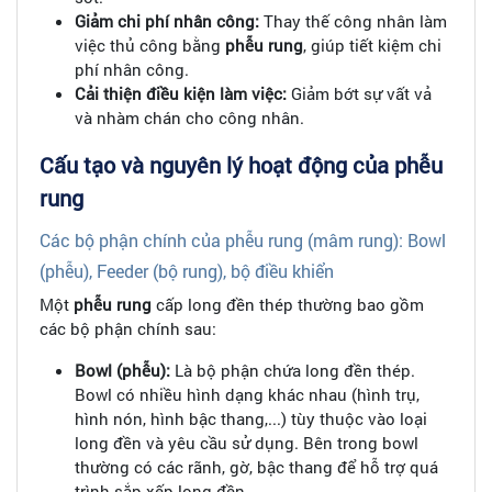
Giảm chi phí nhân công:
Thay thế công nhân làm
việc thủ công bằng
phễu rung
, giúp tiết kiệm chi
phí nhân công.
Cải thiện điều kiện làm việc:
Giảm bớt sự vất vả
và nhàm chán cho công nhân.
Cấu tạo và nguyên lý hoạt động của phễu
rung
Các bộ phận chính của phễu rung (mâm rung): Bowl
(phễu), Feeder (bộ rung), bộ điều khiển
Một
phễu rung
cấp long đền thép thường bao gồm
các bộ phận chính sau:
Bowl (phễu):
Là bộ phận chứa long đền thép.
Bowl có nhiều hình dạng khác nhau (hình trụ,
hình nón, hình bậc thang,...) tùy thuộc vào loại
long đền và yêu cầu sử dụng. Bên trong bowl
thường có các rãnh, gờ, bậc thang để hỗ trợ quá
trình sắp xếp long đền.