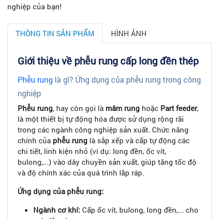
nghiệp của bạn!
THÔNG TIN SẢN PHẨM
HÌNH ẢNH
Giới thiệu về phễu rung cấp long đền thép
Phễu rung
là gì? Ứng dụng của phễu rung trong công
nghiệp
Phễu rung
, hay còn gọi là
mâm rung
hoặc
Part feeder
,
là một thiết bị tự động hóa được sử dụng rộng rãi
trong các ngành công nghiệp sản xuất. Chức năng
chính của
phễu rung
là sắp xếp và cấp tự động các
chi tiết, linh kiện nhỏ (ví dụ: long đền, ốc vít,
bulong,...) vào dây chuyền sản xuất, giúp tăng tốc độ
và độ chính xác của quá trình lắp ráp.
Ứng dụng của phễu rung:
Ngành cơ khí:
Cấp ốc vít, bulong, long đền,... cho