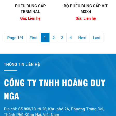
PHỄU RUNG CẤP
BỘ PHỄU RUNG CẤP VÍT
TERMINAL
M3X4
Giá: Liên hệ
Giá: Liên hệ
Page 1/4
First
1
2
3
4
Next
Last
THÔNG TIN LIÊN HỆ
CÔNG TY TNHH HOÀNG DUY
NGA
Địa chỉ: Số 868/13, tổ 28, Khu phố 2A, Phường Trảng Dài,
Thành Phố Đồng Nai, Việt Nam