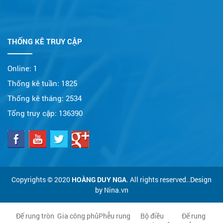
THỐNG KÊ TRUY CẬP
Online:
1
Thống kê tuần:
1825
Thống kê tháng:
2534
Tổng truy cập:
136390
Copyrights © 2020
HOÀNG DUY NGA
. All rights reserved..Design
by Nina.vn
Đế rung tròn
Gia công phủ
Phễu rung
Bộ điều
Đế rung