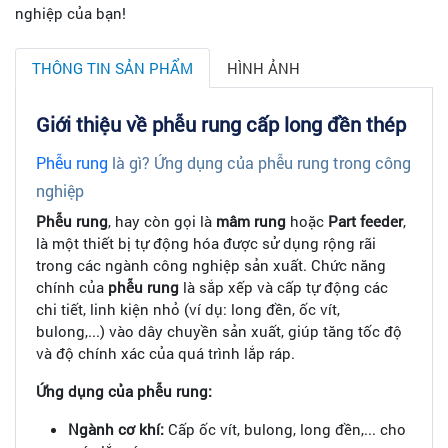
nghiệp của bạn!
THÔNG TIN SẢN PHẨM
HÌNH ẢNH
Giới thiệu về phễu rung cấp long đền thép
Phễu rung
là gì? Ứng dụng của phễu rung trong công
nghiệp
Phễu rung
, hay còn gọi là
mâm rung
hoặc
Part feeder
,
là một thiết bị tự động hóa được sử dụng rộng rãi
trong các ngành công nghiệp sản xuất. Chức năng
chính của
phễu rung
là sắp xếp và cấp tự động các
chi tiết, linh kiện nhỏ (ví dụ: long đền, ốc vít,
bulong,...) vào dây chuyền sản xuất, giúp tăng tốc độ
và độ chính xác của quá trình lắp ráp.
Ứng dụng của phễu rung:
Ngành cơ khí:
Cấp ốc vít, bulong, long đền,... cho