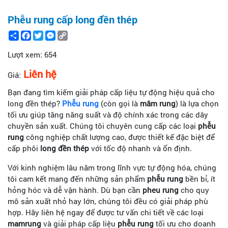
Phễu rung cấp long đền thép
Share
Facebook
Twitter
Messenger
Copy
Link
Lượt xem:
654
Liên hệ
Giá:
Bạn đang tìm kiếm giải pháp cấp liệu tự động hiệu quả cho
long đền thép?
Phễu rung
(còn gọi là
mâm rung
) là lựa chọn
tối ưu giúp tăng năng suất và độ chính xác trong các dây
chuyền sản xuất. Chúng tôi chuyên cung cấp các loại
phễu
rung
công nghiệp chất lượng cao, được thiết kế đặc biệt để
cấp phôi
long đền thép
với tốc độ nhanh và ổn định.
Với kinh nghiệm lâu năm trong lĩnh vực tự động hóa, chúng
tôi cam kết mang đến những sản phẩm
phễu rung
bền bỉ, ít
hỏng hóc và dễ vận hành. Dù bạn cần
pheu rung
cho quy
mô sản xuất nhỏ hay lớn, chúng tôi đều có giải pháp phù
hợp. Hãy liên hệ ngay để được tư vấn chi tiết về các loại
mamrung
và giải pháp cấp liệu
phễu rung
tối ưu cho doanh