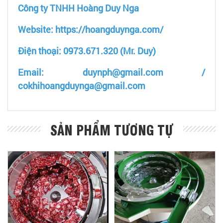
Công ty TNHH Hoàng Duy Nga
Website: https://hoangduynga.com/
Điện thoại: 0973.671.320 (Mr. Duy)
Email: duynph@gmail.com /
cokhihoangduynga@gmail.com
SẢN PHẨM TƯƠNG TỰ