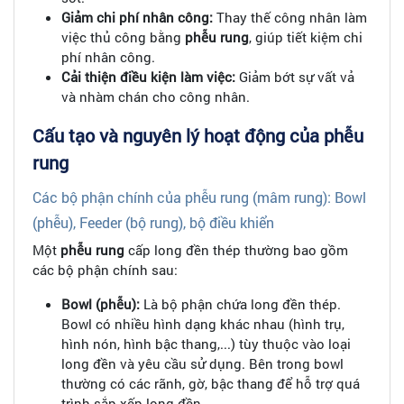
Giảm chi phí nhân công:
Thay thế công nhân làm
việc thủ công bằng
phễu rung
, giúp tiết kiệm chi
phí nhân công.
Cải thiện điều kiện làm việc:
Giảm bớt sự vất vả
và nhàm chán cho công nhân.
Cấu tạo và nguyên lý hoạt động của phễu
rung
Các bộ phận chính của phễu rung (mâm rung): Bowl
(phễu), Feeder (bộ rung), bộ điều khiển
Một
phễu rung
cấp long đền thép thường bao gồm
các bộ phận chính sau:
Bowl (phễu):
Là bộ phận chứa long đền thép.
Bowl có nhiều hình dạng khác nhau (hình trụ,
hình nón, hình bậc thang,...) tùy thuộc vào loại
long đền và yêu cầu sử dụng. Bên trong bowl
thường có các rãnh, gờ, bậc thang để hỗ trợ quá
trình sắp xếp long đền.