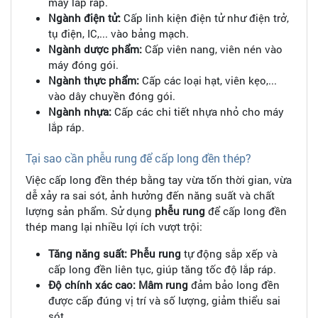
máy lắp ráp.
Ngành điện tử:
Cấp linh kiện điện tử như điện trở,
tụ điện, IC,... vào bảng mạch.
Ngành dược phẩm:
Cấp viên nang, viên nén vào
máy đóng gói.
Ngành thực phẩm:
Cấp các loại hạt, viên kẹo,...
vào dây chuyền đóng gói.
Ngành nhựa:
Cấp các chi tiết nhựa nhỏ cho máy
lắp ráp.
Tại sao cần phễu rung để cấp long đền thép?
Việc cấp long đền thép bằng tay vừa tốn thời gian, vừa
dễ xảy ra sai sót, ảnh hưởng đến năng suất và chất
lượng sản phẩm. Sử dụng
phễu rung
để cấp long đền
thép mang lại nhiều lợi ích vượt trội:
Tăng năng suất:
Phễu rung
tự động sắp xếp và
cấp long đền liên tục, giúp tăng tốc độ lắp ráp.
Độ chính xác cao:
Mâm rung
đảm bảo long đền
được cấp đúng vị trí và số lượng, giảm thiểu sai
sót.