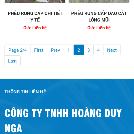
PHỄU RUNG CẤP CHI TIẾT
PHỄU RUNG CẤP DAO CẮT
Y TẾ
LÔNG MŨI
Giá: Liên hệ
Giá: Liên hệ
Page 2/4
First
Prev
1
2
3
4
Next
Last
THÔNG TIN LIÊN HỆ
CÔNG TY TNHH HOÀNG DUY
NGA