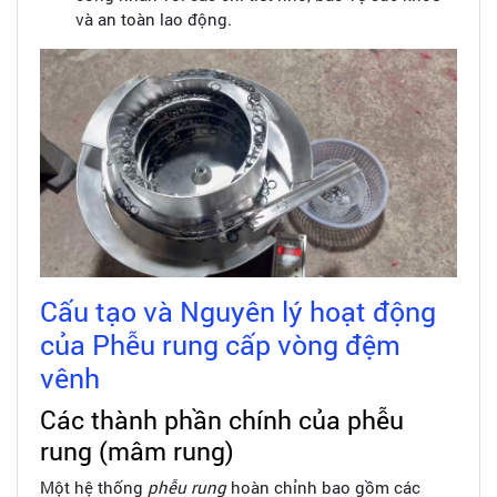
và an toàn lao động.
Cấu tạo và Nguyên lý hoạt động
của Phễu rung cấp vòng đệm
vênh
Các thành phần chính của phễu
rung (mâm rung)
Một hệ thống
phễu rung
hoàn chỉnh bao gồm các