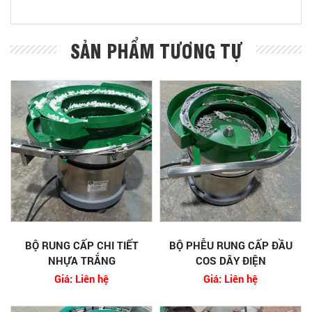
SẢN PHẨM TƯƠNG TỰ
BỘ RUNG CẤP CHI TIẾT
BỘ PHỄU RUNG CẤP ĐẦU
NHỰA TRẮNG
COS DÂY ĐIỆN
Giá: Liên hệ
Giá: Liên hệ