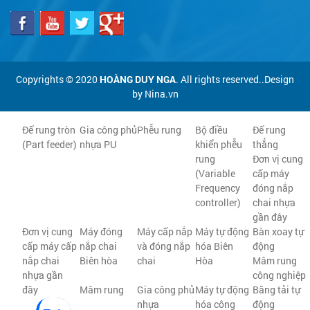
Copyrights © 2020
HOÀNG DUY NGA
. All rights reserved..Design
by Nina.vn
Đế rung tròn
Gia công phủ
Phễu rung
Bộ điều
Đế rung
(Part feeder)
nhựa PU
khiển phễu
thẳng
rung
Đơn vị cung
(Variable
cấp máy
Frequency
đóng nắp
controller)
chai nhựa
gần đây
Đơn vị cung
Máy đóng
Máy cấp nắp
Máy tự động
Bàn xoay tự
cấp máy cấp
nắp chai
và đóng nắp
hóa Biên
động
nắp chai
Biên hòa
chai
Hòa
Mâm rung
nhựa gần
công nghiệp
đây
Mâm rung
Gia công phủ
Máy tự động
Băng tải tự
nhựa
hóa công
động