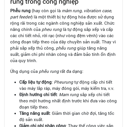
rung trong công nghiệp
Phễu rung
(hay còn gọi là
mâm rung
,
vibration case
,
part feeder
) là một thiết bị tự động hóa được sử dụng
rộng rãi trong các ngành công nghiệp sản xuất. Chức
năng chính của
pheu rung
là tự động sắp xếp và cấp
các chi tiết nhỏ, rời rạc (như vòng đệm vênh) vào các
công đoạn tiếp theo của dây chuyền sản xuất. Thay vì
phải sắp xếp thủ công,
phễu rung
giúp tăng năng
suất, giảm chi phí nhân công và đảm bảo tính ổn định
của quy trình.
Ứng dụng của
phễu rung
rất đa dạng:
Cấp liệu tự động
:
Pheurung
tự động cấp chi tiết
vào máy lắp ráp, máy đóng gói, máy kiểm tra, v.v.
Định hướng chi tiết
:
Mam rung
sắp xếp chi tiết
theo một hướng nhất định trước khi đưa vào công
đoạn tiếp theo.
Tăng năng suất
: Giảm thời gian chờ đợi, tăng tốc
độ sản xuất.
Giảm chi phí nhân công
: Thay thế công việc sắp