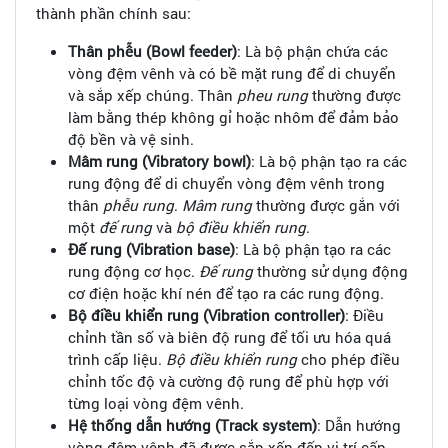
thành phần chính sau:
Thân phễu (Bowl feeder)
: Là bộ phận chứa các
vòng đệm vênh và có bề mặt rung để di chuyển
và sắp xếp chúng. Thân
pheu rung
thường được
làm bằng thép không gỉ hoặc nhôm để đảm bảo
độ bền và vệ sinh.
Mâm rung (Vibratory bowl)
: Là bộ phận tạo ra các
rung động để di chuyển vòng đệm vênh trong
thân
phễu rung
.
Mâm rung
thường được gắn với
một
đế rung
và
bộ điều khiển rung
.
Đế rung (Vibration base)
: Là bộ phận tạo ra các
rung động cơ học.
Đế rung
thường sử dụng động
cơ điện hoặc khí nén để tạo ra các rung động.
Bộ điều khiển rung (Vibration controller)
: Điều
chỉnh tần số và biên độ rung để tối ưu hóa quá
trình cấp liệu.
Bộ điều khiển rung
cho phép điều
chỉnh tốc độ và cường độ rung để phù hợp với
từng loại vòng đệm vênh.
Hệ thống dẫn hướng (Track system)
: Dẫn hướng
vòng đệm vênh đã được sắp xếp đến vị trí cấp