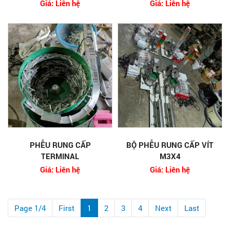
Giá: Liên hệ
Giá: Liên hệ
PHỄU RUNG CẤP
BỘ PHỄU RUNG CẤP VÍT
TERMINAL
M3X4
Giá: Liên hệ
Giá: Liên hệ
Page 1/4
First
1
2
3
4
Next
Last