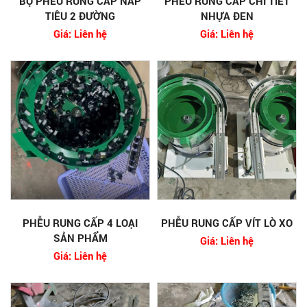
BỘ PHỄU RUNG CẤP NẮP
PHỄU RUNG CẤP CHI TIẾT
TIÊU 2 ĐƯỜNG
NHỰA ĐEN
Giá: Liên hệ
Giá: Liên hệ
PHỄU RUNG CẤP 4 LOẠI
PHỄU RUNG CẤP VÍT LÒ XO
SẢN PHẨM
Giá: Liên hệ
Giá: Liên hệ