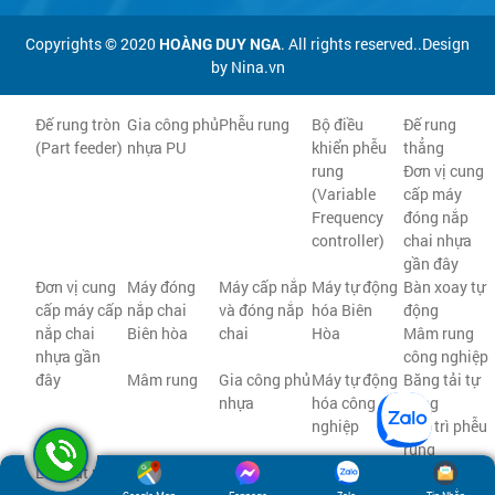
Copyrights © 2020
HOÀNG DUY NGA
. All rights reserved..Design
by Nina.vn
Đế rung tròn
Gia công phủ
Phễu rung
Bộ điều
Đế rung
(Part feeder)
nhựa PU
khiển phễu
thẳng
rung
Đơn vị cung
(Variable
cấp máy
Frequency
đóng nắp
controller)
chai nhựa
gần đây
Đơn vị cung
Máy đóng
Máy cấp nắp
Máy tự động
Bàn xoay tự
cấp máy cấp
nắp chai
và đóng nắp
hóa Biên
động
nắp chai
Biên hòa
chai
Hòa
Mâm rung
nhựa gần
công nghiệp
đây
Mâm rung
Gia công phủ
Máy tự động
Băng tải tự
nhựa
hóa công
động
nghiệp
Bảo trì phễu
rung
Lắp đặt phễu
Phễu rung tự