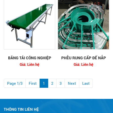
BĂNG TẢI CÔNG NGHIỆP
PHỄU RUNG CẤP ĐẾ NẮP
Giá: Liên hệ
Giá: Liên hệ
Page 1/3
First
1
2
3
Next
Last
THÔNG TIN LIÊN HỆ