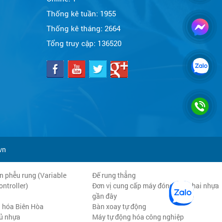
Thống kê tuần:
1955
Thống kê tháng:
2664
Tổng truy cập:
136520
vn
n phễu rung (Variable
Đế rung thẳng
ntroller)
Đơn vị cung cấp máy đóng nắp chai nhựa
gần đây
 hóa Biên Hòa
Bàn xoay tự động
ủ nhựa
Máy tự động hóa công nghiệp