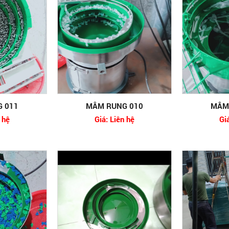
 011
MÂM RUNG 010
MÂM
 hệ
Giá: Liên hệ
Gi