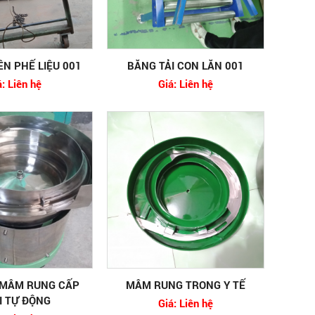
N PHẾ LIỆU 001
BĂNG TẢI CON LĂN 001
á: Liên hệ
Giá: Liên hệ
 MÂM RUNG CẤP
MÂM RUNG TRONG Y TẾ
I TỰ ĐỘNG
Giá: Liên hệ