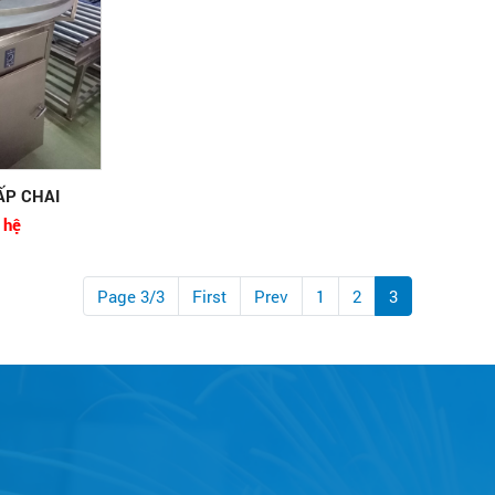
ẤP CHAI
 hệ
Page 3/3
First
Prev
1
2
3