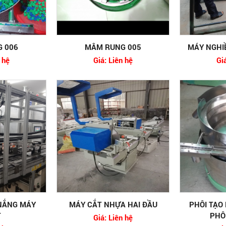
 006
MÂM RUNG 005
MÁY NGHIỀ
 hệ
Giá: Liên hệ
Gi
NẮNG MÁY
MÁY CẮT NHỰA HAI ĐẦU
PHÔI TẠO
T
PHÔ
Giá: Liên hệ