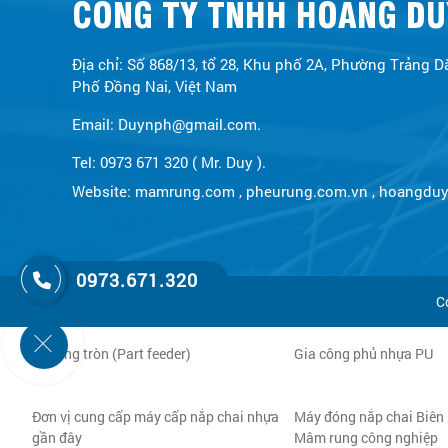
CÔNG TY TNHH HOÀNG DU
Địa chỉ: Số 868/13, tổ 28, Khu phố 2A, Phường Trảng D
Phố Đồng Nai, Việt Nam
Email: Duynph@gmail.com.
Tel: 0973 671 320 ( Mr. Duy ).
Website:
mamrung.com
,
pheurung.com.vn
,
hoangdu
0973.671.320
C
Đế rung tròn (Part feeder)
Gia công phủ nhựa PU
Đơn vị cung cấp máy cấp nắp chai nhựa
Máy đóng nắp chai Biên
gần đây
Mâm rung công nghiệp