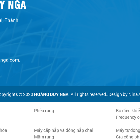
Y NGA
ài, Thành
ynga.com
.
opyrights © 2020
HOÀNG DUY NGA
. All rights reserved..Design by Nina.
Phễu rung
Bộ điều khiể
Frequency co
 hòa
Máy cấp nắp và đóng nắp chai
Máy tự động
Mâm rung
Gia công ph