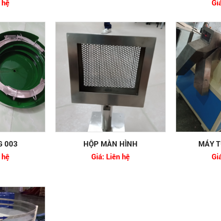
 hệ
Gi
 003
HỘP MÀN HÌNH
MÁY T
 hệ
Giá: Liên hệ
Gi