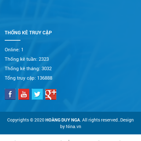
THỐNG KÊ TRUY CẬP
Online:
1
Thống kê tuần:
2323
Thống kê tháng:
3032
Tổng truy cập:
136888
Copyrights © 2020
HOÀNG DUY NGA
. All rights reserved..Design
by Nina.vn