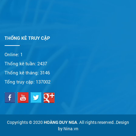
THỐNG KÊ TRUY CẬP
Online:
1
Thống kê tuần:
2437
Thống kê tháng:
3146
Tổng truy cập:
137002
Copyrights © 2020
HOÀNG DUY NGA
. All rights reserved..Design
by Nina.vn