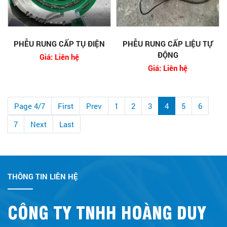
PHỄU RUNG CẤP TỤ ĐIỆN
PHỄU RUNG CẤP LIỆU TỰ
ĐỘNG
Giá: Liên hệ
Giá: Liên hệ
Page 4/7
First
Prev
1
2
3
4
5
6
7
Next
Last
THÔNG TIN LIÊN HỆ
CÔNG TY TNHH HOÀNG DUY