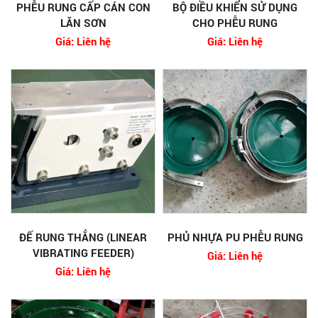
PHỄU RUNG CẤP CÁN CON
BỘ ĐIỀU KHIỂN SỬ DỤNG
LĂN SƠN
CHO PHỄU RUNG
Giá: Liên hệ
Giá: Liên hệ
ĐẾ RUNG THẲNG (LINEAR
PHỦ NHỰA PU PHỄU RUNG
VIBRATING FEEDER)
Giá: Liên hệ
Giá: Liên hệ