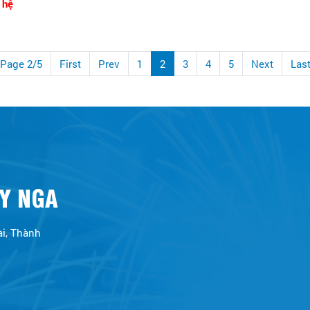
 hệ
Page 2/5
First
Prev
1
2
3
4
5
Next
Las
Y NGA
ài, Thành