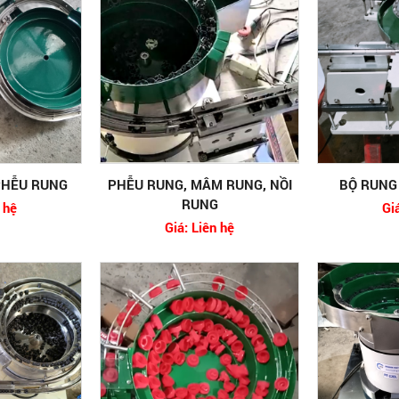
PHỄU RUNG
PHỄU RUNG, MÂM RUNG, NỒI
BỘ RUNG 
RUNG
 hệ
Gi
Giá: Liên hệ