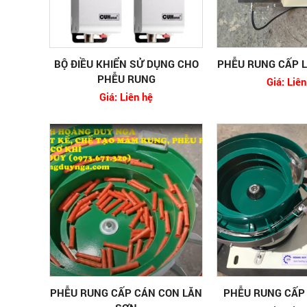
BỘ ĐIỀU KHIỂN SỬ DỤNG CHO
PHỄU RUNG CẤP L
PHỄU RUNG
Giá: Liên
Giá: Liên hệ
PHỄU RUNG CẤP CÁN CON LĂN
PHỄU RUNG CẤP