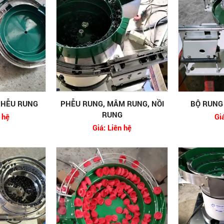
PHỄU RUNG
PHỄU RUNG, MÂM RUNG, NỒI
BỘ RUNG 
RUNG
 hệ
Gi
Giá: Liên hệ