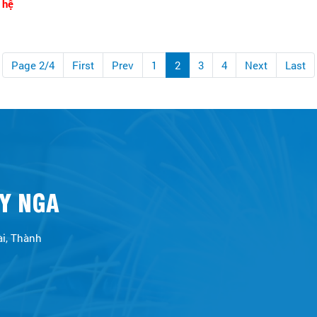
 hệ
Page 2/4
First
Prev
1
2
3
4
Next
Last
Y NGA
ài, Thành