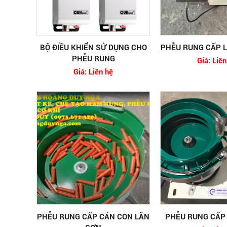
BỘ ĐIỀU KHIỂN SỬ DỤNG CHO
PHỄU RUNG CẤP L
PHỄU RUNG
Giá: Liên
Giá: Liên hệ
PHỄU RUNG CẤP CÁN CON LĂN
PHỄU RUNG CẤP