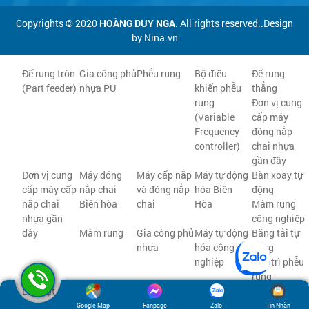
Copyrights © 2020
HOÀNG DUY NGA
. All rights reserved..Design
by Nina.vn
Đế rung tròn
Gia công phủ
Phễu rung
Bộ điều
Đế rung
(Part feeder)
nhựa PU
khiển phễu
thẳng
rung
Đơn vị cung
(Variable
cấp máy
Frequency
đóng nắp
controller)
chai nhựa
gần đây
Đơn vị cung
Máy đóng
Máy cấp nắp
Máy tự động
Bàn xoay tự
cấp máy cấp
nắp chai
và đóng nắp
hóa Biên
động
nắp chai
Biên hòa
chai
Hòa
Mâm rung
nhựa gần
công nghiệp
đây
Mâm rung
Gia công phủ
Máy tự động
Băng tải tự
nhựa
hóa công
động
nghiệp
Bảo trì phễu
rung
Lắp đặt phễu
Phễu rung tự
rung
động
Google Map
Fanpage
Zalo
Tin Nhắn