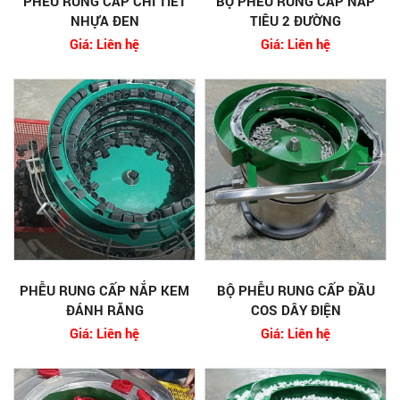
PHỄU RUNG CẤP CHI TIẾT
BỘ PHỄU RUNG CẤP NẮP
NHỰA ĐEN
TIÊU 2 ĐƯỜNG
Giá: Liên hệ
Giá: Liên hệ
PHỄU RUNG CẤP NẮP KEM
BỘ PHỄU RUNG CẤP ĐẦU
ĐÁNH RĂNG
COS DÂY ĐIỆN
Giá: Liên hệ
Giá: Liên hệ