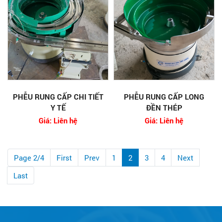
PHỄU RUNG CẤP CHI TIẾT
PHỄU RUNG CẤP LONG
Y TẾ
ĐỀN THÉP
Giá: Liên hệ
Giá: Liên hệ
Page 2/4
First
Prev
1
2
3
4
Next
Last