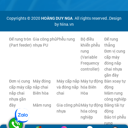
Copyrights © 2020
HOÀNG DUY NGA
. All rights reserved..Design
by Nina.vn
Đế rung tròn
Gia công phủ
Phễu rung
Bộ điều
Đế rung
(Part feeder)
nhựa PU
khiển phễu
thẳng
rung
Đơn vị cung
(Variable
cấp máy
Frequency
đóng nắp
controller)
chai nhựa
gần đây
Đơn vị cung
Máy đóng
Máy cấp nắp
Máy tự động
Bàn xoay tự
cấp máy cấp
nắp chai
và đóng nắp
hóa Biên
động
nắp chai
Biên hòa
chai
Hòa
Mâm rung
nhựa gần
công nghiệp
đây
Mâm rung
Gia công phủ
Máy tự động
Băng tải tự
nhựa
hóa công
động
nghiệp
Bảo trì phễu
rung