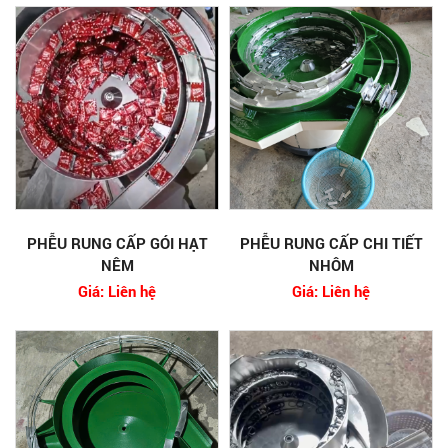
PHỄU RUNG CẤP GÓI HẠT
PHỄU RUNG CẤP CHI TIẾT
NÊM
NHÔM
Giá: Liên hệ
Giá: Liên hệ