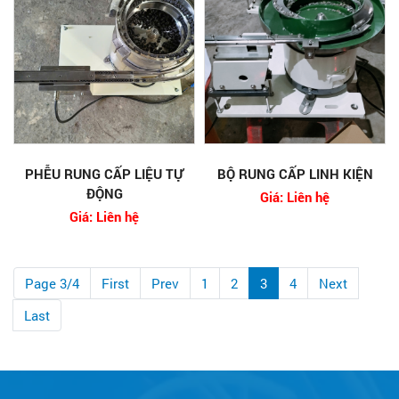
PHỄU RUNG CẤP LIỆU TỰ
BỘ RUNG CẤP LINH KIỆN
ĐỘNG
Giá: Liên hệ
Giá: Liên hệ
Page 3/4
First
Prev
1
2
3
4
Next
Last