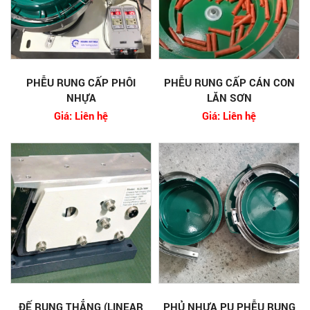
PHỄU RUNG CẤP PHÔI
PHỄU RUNG CẤP CÁN CON
NHỰA
LĂN SƠN
Giá: Liên hệ
Giá: Liên hệ
ĐẾ RUNG THẲNG (LINEAR
PHỦ NHỰA PU PHỄU RUNG