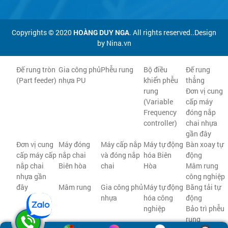
Copyrights © 2020
HOÀNG DUY NGA
. All rights reserved..Design
by Nina.vn
Đế rung tròn
Gia công phủ
Phễu rung
Bộ điều
Đế rung
(Part feeder)
nhựa PU
khiển phễu
thẳng
rung
Đơn vị cung
(Variable
cấp máy
Frequency
đóng nắp
controller)
chai nhựa
gần đây
Đơn vị cung
Máy đóng
Máy cấp nắp
Máy tự động
Bàn xoay tự
cấp máy cấp
nắp chai
và đóng nắp
hóa Biên
động
nắp chai
Biên hòa
chai
Hòa
Mâm rung
nhựa gần
công nghiệp
đây
Mâm rung
Gia công phủ
Máy tự động
Băng tải tự
nhựa
hóa công
động
nghiệp
Bảo trì phễu
rung