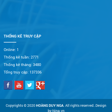
THỐNG KÊ TRUY CẬP
Online:
1
Thống kê tuần:
2771
Thống kê tháng:
3480
Tổng truy cập:
137336
Copyrights © 2020
HOÀNG DUY NGA
. All rights reserved..Design
by Nina.vn