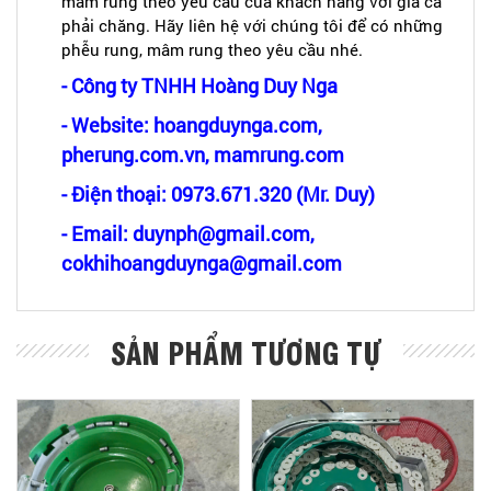
mâm rung theo yêu cầu của khách hàng với giá cả
phải chăng. Hãy liên hệ với chúng tôi để có những
phễu rung, mâm rung theo yêu cầu nhé.
- Công ty TNHH Hoàng Duy Nga
- Website: hoangduynga.com,
pherung.com.vn, mamrung.com
- Điện thoại: 0973.671.320 (Mr. Duy)
- Email: duynph@gmail.com,
cokhihoangduynga@gmail.com
SẢN PHẨM TƯƠNG TỰ