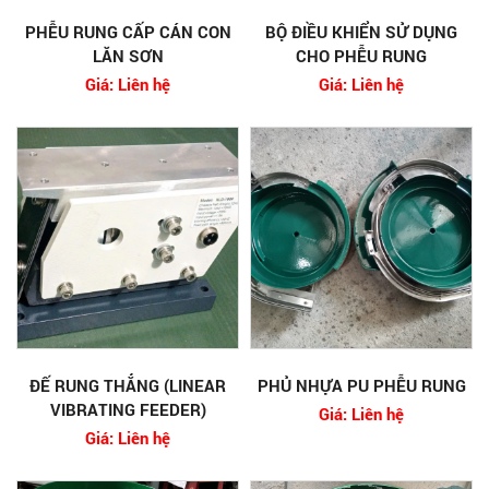
PHỄU RUNG CẤP CÁN CON
BỘ ĐIỀU KHIỂN SỬ DỤNG
LĂN SƠN
CHO PHỄU RUNG
Giá: Liên hệ
Giá: Liên hệ
ĐẾ RUNG THẲNG (LINEAR
PHỦ NHỰA PU PHỄU RUNG
VIBRATING FEEDER)
Giá: Liên hệ
Giá: Liên hệ