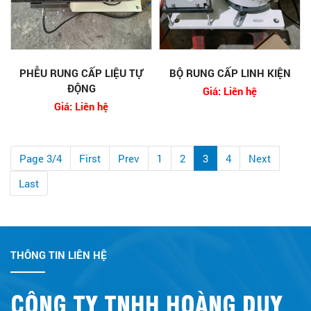
PHỄU RUNG CẤP LIỆU TỰ
BỘ RUNG CẤP LINH KIỆN
ĐỘNG
Giá: Liên hệ
Giá: Liên hệ
Page 3/4
First
Prev
1
2
3
4
Next
Last
THÔNG TIN LIÊN HỆ
CÔNG TY TNHH HOÀNG DUY