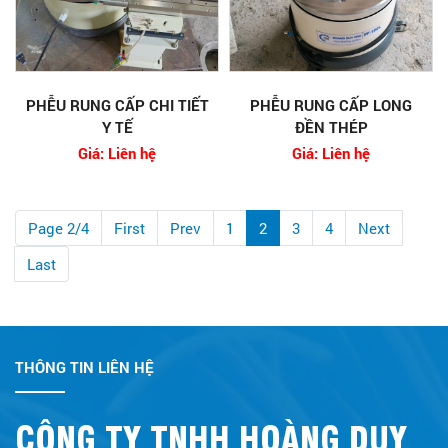
PHỄU RUNG CẤP CHI TIẾT
PHỄU RUNG CẤP LONG
Y TẾ
ĐỀN THÉP
Giá: Liên hệ
Giá: Liên hệ
Page 2/4
First
Prev
1
2
3
4
Next
Last
THÔNG TIN LIÊN HỆ
CÔNG TY TNHH HOÀNG DUY