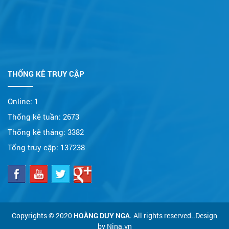
THỐNG KÊ TRUY CẬP
Online:
1
Thống kê tuần:
2673
Thống kê tháng:
3382
Tổng truy cập:
137238
Copyrights © 2020
HOÀNG DUY NGA
. All rights reserved..Design
by Nina.vn