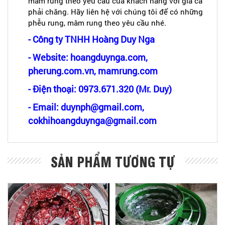
mâm rung theo yêu cầu của khách hàng với giá cả
phải chăng. Hãy liên hệ với chúng tôi để có những
phễu rung, mâm rung theo yêu cầu nhé.
- Công ty TNHH Hoàng Duy Nga
- Website: hoangduynga.com,
pherung.com.vn, mamrung.com
- Điện thoại: 0973.671.320 (Mr. Duy)
- Email: duynph@gmail.com,
cokhihoangduynga@gmail.com
SẢN PHẨM TƯƠNG TỰ