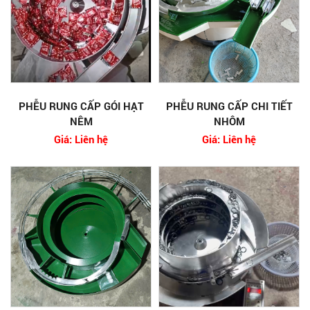
PHỄU RUNG CẤP GÓI HẠT
PHỄU RUNG CẤP CHI TIẾT
NÊM
NHÔM
Giá: Liên hệ
Giá: Liên hệ