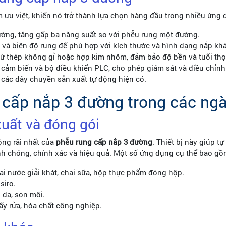
ưu việt, khiến nó trở thành lựa chọn hàng đầu trong nhiều ứng 
ường, tăng gấp ba năng suất so với phễu rung một đường.
 và biên độ rung để phù hợp với kích thước và hình dạng nắp kh
ừ thép không gỉ hoặc hợp kim nhôm, đảm bảo độ bền và tuổi thọ
cảm biến và bộ điều khiển PLC, cho phép giám sát và điều chỉnh 
 các dây chuyền sản xuất tự động hiện có.
 cấp nắp 3 đường trong các ng
uất và đóng gói
ộng rãi nhất của
phễu rung cấp nắp 3 đường
. Thiết bị này giúp t
nh chóng, chính xác và hiệu quả. Một số ứng dụng cụ thể bao gồ
i nước giải khát, chai sữa, hộp thực phẩm đóng hộp.
siro.
da, son môi.
ẩy rửa, hóa chất công nghiệp.