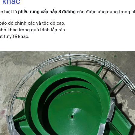
c khác
c biệt là
phễu rung cấp nắp 3 đường
còn được ứng dụng trong nh
bảo độ chính xác và tốc độ cao.
nhỏ khác trong quá trình lắp ráp.
 tư y tế khác.