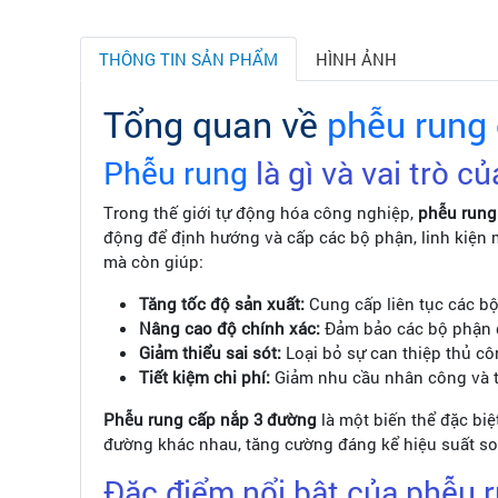
THÔNG TIN SẢN PHẨM
HÌNH ẢNH
Tổng quan về
phễu rung
Phễu rung
là gì và vai trò c
Trong thế giới tự động hóa công nghiệp,
phễu rung
động để định hướng và cấp các bộ phận, linh kiện mộ
mà còn giúp:
Tăng tốc độ sản xuất:
Cung cấp liên tục các bộ
Nâng cao độ chính xác:
Đảm bảo các bộ phận đ
Giảm thiểu sai sót:
Loại bỏ sự can thiệp thủ cô
Tiết kiệm chi phí:
Giảm nhu cầu nhân công và tă
Phễu rung cấp nắp 3 đường
là một biến thể đặc biệ
đường khác nhau, tăng cường đáng kể hiệu suất so 
Đặc điểm nổi bật của phễu 