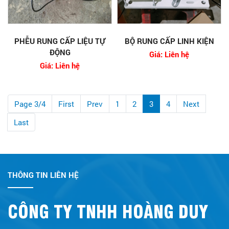
PHỄU RUNG CẤP LIỆU TỰ
BỘ RUNG CẤP LINH KIỆN
ĐỘNG
Giá: Liên hệ
Giá: Liên hệ
Page 3/4
First
Prev
1
2
3
4
Next
Last
THÔNG TIN LIÊN HỆ
CÔNG TY TNHH HOÀNG DUY