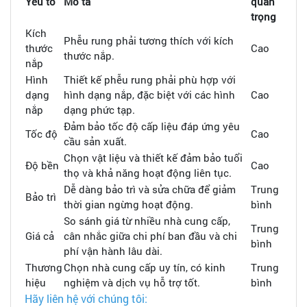
Yếu tố
Mô tả
quan
trọng
Kích
Phễu rung phải tương thích với kích
thước
Cao
thước nắp.
nắp
Hình
Thiết kế phễu rung phải phù hợp với
dạng
hình dạng nắp, đặc biệt với các hình
Cao
nắp
dạng phức tạp.
Đảm bảo tốc độ cấp liệu đáp ứng yêu
Tốc độ
Cao
cầu sản xuất.
Chọn vật liệu và thiết kế đảm bảo tuổi
Độ bền
Cao
thọ và khả năng hoạt động liên tục.
Dễ dàng bảo trì và sửa chữa để giảm
Trung
Bảo trì
thời gian ngừng hoạt động.
bình
So sánh giá từ nhiều nhà cung cấp,
Trung
Giá cả
cân nhắc giữa chi phí ban đầu và chi
bình
phí vận hành lâu dài.
Thương
Chọn nhà cung cấp uy tín, có kinh
Trung
hiệu
nghiệm và dịch vụ hỗ trợ tốt.
bình
Hãy liên hệ với chúng tôi: