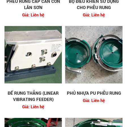
PHỄU RUNG CẤP CÁN CON
BỘ ĐIỀU KHIỂN SỬ DỤNG
LĂN SƠN
CHO PHỄU RUNG
Giá: Liên hệ
Giá: Liên hệ
ĐẾ RUNG THẲNG (LINEAR
PHỦ NHỰA PU PHỄU RUNG
VIBRATING FEEDER)
Giá: Liên hệ
Giá: Liên hệ