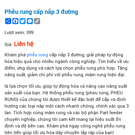
Phễu rung cấp nắp 3 đường
Share
Facebook
Twitter
Messenger
Copy
Link
Lượt xem:
399
Liên hệ
Giá:
Khám phá
phễu rung
cấp nắp 3 đường, giải pháp tự động
hóa hiệu quả cho nhiều ngành công nghiệp. Tìm hiểu về ưu
điểm, ứng dụng và cách lựa chọn phễu rung phù hợp. Tăng
năng suất, giảm chi phí với phễu rung, mâm rung hiện đại.
là lựa chọn tối ưu, giúp tự động hóa và nâng cao năng suất
sản xuất của bạn. Hệ thống phễu rung (pheu rung, PHEU
RUNG) của chúng tôi được thiết kế đặc biệt để cấp và định
hướng các loại nắp một cách nhanh chóng, chính xác qua 3
làn. Tích hợp cùng mâm rung và các bộ phận Part feeder
chuyên nghiệp, chúng tôi cam kết mang lại hiệu suất ổn
định và độ bền cao. Khám phá ngay công nghệ phễu rung
tiên tiến giúp tối ưu hóa dây chuyền lắp ráp của bạn!