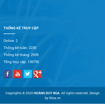
THỐNG KÊ TRUY CẬP
Online:
2
Thống kê tuần:
2230
Thống kê tháng:
2939
Tổng truy cập:
136795
Copyrights © 2020
HOÀNG DUY NGA
. All rights reserved..Design
by Nina.vn