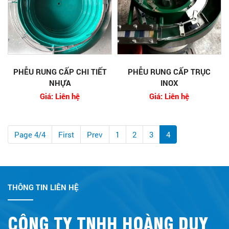
PHỄU RUNG CẤP CHI TIẾT
PHỄU RUNG CẤP TRỤC
NHỰA
INOX
Giá: Liên hệ
Giá: Liên hệ
Page 4/4
First
Prev
1
2
3
4
THÔNG TIN LIÊN HỆ
CÔNG TY TNHH HOÀNG DUY