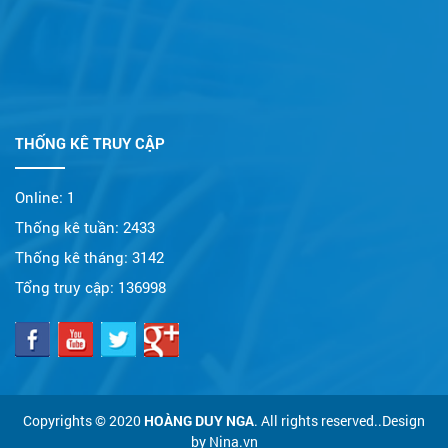
THỐNG KÊ TRUY CẬP
Online:
1
Thống kê tuần:
2433
Thống kê tháng:
3142
Tổng truy cập:
136998
Copyrights © 2020
HOÀNG DUY NGA
. All rights reserved..Design
by Nina.vn