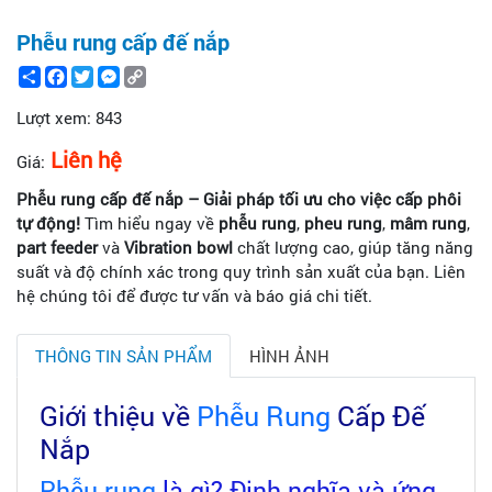
Phễu rung cấp đế nắp
Share
Facebook
Twitter
Messenger
Copy
Link
Lượt xem:
843
Liên hệ
Giá:
Phễu rung cấp đế nắp – Giải pháp tối ưu cho việc cấp phôi
tự động!
Tìm hiểu ngay về
phễu rung
,
pheu rung
,
mâm rung
,
part feeder
và
Vibration bowl
chất lượng cao, giúp tăng năng
suất và độ chính xác trong quy trình sản xuất của bạn. Liên
hệ chúng tôi để được tư vấn và báo giá chi tiết.
THÔNG TIN SẢN PHẨM
HÌNH ẢNH
Giới thiệu về
Phễu Rung
Cấp Đế
Nắp
Phễu rung
là gì? Định nghĩa và ứng