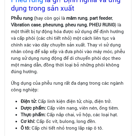
dụng trong sản xuất
Phễu rung
(hay còn gọi là
mâm rung
,
part feeder
,
Vibration case
,
pheurung
,
pheu rung
,
PHEU RUNG
) là
một thiết bị tự động hóa được sử dụng để định hướng
và cấp phôi (các chi tiết nhỏ) một cách liên tục và
chính xác vào dây chuyền sản xuất. Thay vì sử dụng
nhân công để sắp xếp và đưa phôi vào máy móc, phễu
rung sử dụng rung động để di chuyển phôi dọc theo
một máng dẫn, đồng thời loại bỏ những phôi không
đúng hướng.
Ứng dụng của phễu rung rất đa dạng trong các ngành
công nghiệp:
Điện tử:
Cấp linh kiện điện tử, chip, điện trở.
Dược phẩm:
Cấp viên nang, viên nén, ống tiêm.
Thực phẩm:
Cấp nắp chai, vỏ hộp, các loại hạt.
Cơ khí:
Cấp ốc vít, bulong, long đền.
Ô tô:
Cấp chi tiết nhỏ trong lắp ráp ô tô.