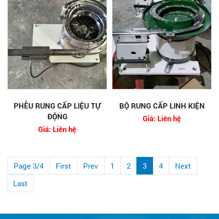
PHỄU RUNG CẤP LIỆU TỰ
BỘ RUNG CẤP LINH KIỆN
ĐỘNG
Giá: Liên hệ
Giá: Liên hệ
Page 3/4
First
Prev
1
2
3
4
Next
Last