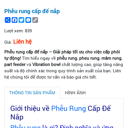
Phễu rung cấp đế nắp
Share
Facebook
Twitter
Messenger
Copy
Link
Lượt xem:
839
Liên hệ
Giá:
Phễu rung cấp đế nắp – Giải pháp tối ưu cho việc cấp phôi
tự động!
Tìm hiểu ngay về
phễu rung
,
pheu rung
,
mâm rung
,
part feeder
và
Vibration bowl
chất lượng cao, giúp tăng năng
suất và độ chính xác trong quy trình sản xuất của bạn. Liên
hệ chúng tôi để được tư vấn và báo giá chi tiết.
THÔNG TIN SẢN PHẨM
HÌNH ẢNH
Giới thiệu về
Phễu Rung
Cấp Đế
Nắp
Phễu rung
là gì? Định nghĩa và ứng