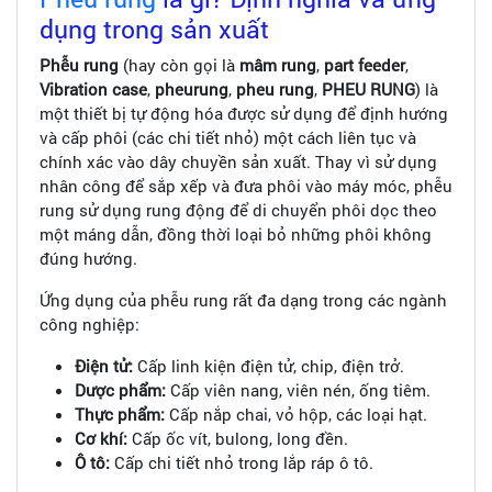
dụng trong sản xuất
Phễu rung
(hay còn gọi là
mâm rung
,
part feeder
,
Vibration case
,
pheurung
,
pheu rung
,
PHEU RUNG
) là
một thiết bị tự động hóa được sử dụng để định hướng
và cấp phôi (các chi tiết nhỏ) một cách liên tục và
chính xác vào dây chuyền sản xuất. Thay vì sử dụng
nhân công để sắp xếp và đưa phôi vào máy móc, phễu
rung sử dụng rung động để di chuyển phôi dọc theo
một máng dẫn, đồng thời loại bỏ những phôi không
đúng hướng.
Ứng dụng của phễu rung rất đa dạng trong các ngành
công nghiệp:
Điện tử:
Cấp linh kiện điện tử, chip, điện trở.
Dược phẩm:
Cấp viên nang, viên nén, ống tiêm.
Thực phẩm:
Cấp nắp chai, vỏ hộp, các loại hạt.
Cơ khí:
Cấp ốc vít, bulong, long đền.
Ô tô:
Cấp chi tiết nhỏ trong lắp ráp ô tô.