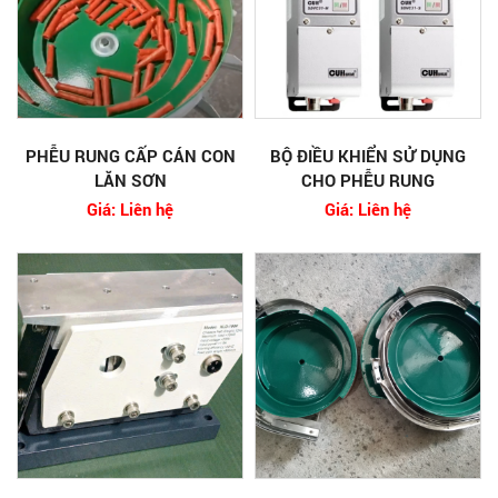
PHỄU RUNG CẤP CÁN CON
BỘ ĐIỀU KHIỂN SỬ DỤNG
LĂN SƠN
CHO PHỄU RUNG
Giá: Liên hệ
Giá: Liên hệ