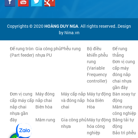
Copyrights © 2020
HOÀNG DUY NGA
. All rights reserved..Design
by Nina.vn
Đế rung tròn
Gia công phủ
Phễu rung
Bộ điều
Đế rung
(Part feeder)
nhựa PU
khiển phễu
thẳng
rung
Đơn vị cung
(Variable
cấp máy
Frequency
đóng nắp
controller)
chai nhựa
gần đây
Đơn vị cung
Máy đóng
Máy cấp nắp
Máy tự động
Bàn xoay tự
cấp máy cấp
nắp chai
và đóng nắp
hóa Biên
động
nắp chai
Biên hòa
chai
Hòa
Mâm rung
nhựa gần
công nghiệp
đây
Mâm rung
Gia công phủ
Máy tự động
Băng tải tự
nhựa
hóa công
động
nghiệp
Bảo trì phễu