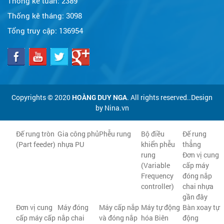
Thống kê tuần:
2389
Thống kê tháng:
3098
Tổng truy cập:
136954
Copyrights © 2020
HOÀNG DUY NGA
. All rights reserved..Design
by Nina.vn
Đế rung tròn
Gia công phủ
Phễu rung
Bộ điều
Đế rung
(Part feeder)
nhựa PU
khiển phễu
thẳng
rung
Đơn vị cung
(Variable
cấp máy
Frequency
đóng nắp
controller)
chai nhựa
gần đây
Đơn vị cung
Máy đóng
Máy cấp nắp
Máy tự động
Bàn xoay tự
cấp máy cấp
nắp chai
và đóng nắp
hóa Biên
động