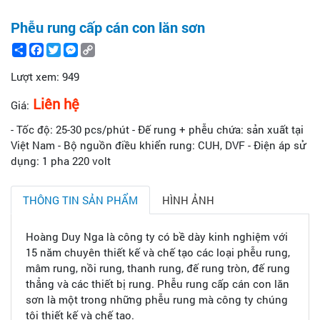
Phễu rung cấp cán con lăn sơn
Share
Facebook
Twitter
Messenger
Copy
Link
Lượt xem:
949
Liên hệ
Giá:
- Tốc độ: 25-30 pcs/phút - Đế rung + phễu chứa: sản xuất tại
Việt Nam - Bộ nguồn điều khiển rung: CUH, DVF - Điện áp sử
dụng: 1 pha 220 volt
THÔNG TIN SẢN PHẨM
HÌNH ẢNH
Hoàng Duy Nga là công ty có bề dày kinh nghiệm với
15 năm chuyên thiết kế và chế tạo các loại phễu rung,
mâm rung, nồi rung, thanh rung, đế rung tròn, đế rung
thẳng và các thiết bị rung. Phễu rung cấp cán con lăn
sơn là một trong những phễu rung mà công ty chúng
tôi thiết kế và chế tạo.