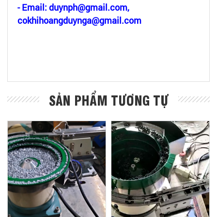
- Email: duynph@gmail.com,
cokhihoangduynga@gmail.com
SẢN PHẨM TƯƠNG TỰ