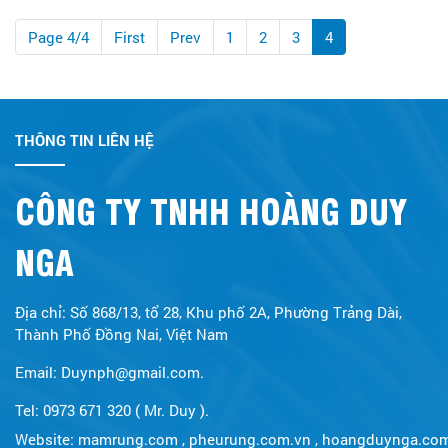
Page 4/4
First
Prev
1
2
3
4
THÔNG TIN LIÊN HỆ
CÔNG TY TNHH HOÀNG DUY
NGA
Địa chỉ: Số 868/13, tổ 28, Khu phố 2A, Phường Trảng Dài,
Thành Phố Đồng Nai, Việt Nam
Email: Duynph@gmail.com.
Tel: 0973 671 320 ( Mr. Duy ).
Website:
mamrung.com
,
pheurung.com.vn
,
hoangduynga.co