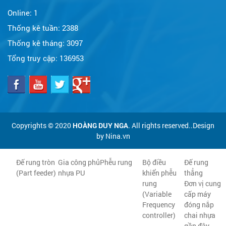
Online:
1
Thống kê tuần:
2388
Thống kê tháng:
3097
Tổng truy cập:
136953
Copyrights © 2020
HOÀNG DUY NGA
. All rights reserved..Design
by Nina.vn
Đế rung tròn
Gia công phủ
Phễu rung
Bộ điều
Đế rung
(Part feeder)
nhựa PU
khiển phễu
thẳng
rung
Đơn vị cung
(Variable
cấp máy
Frequency
đóng nắp
controller)
chai nhựa
gần đây