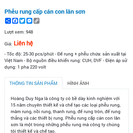
Phễu rung cấp cán con lăn sơn
Share
Facebook
Twitter
Messenger
Copy
Link
Lượt xem:
948
Liên hệ
Giá:
- Tốc độ: 25-30 pcs/phút - Đế rung + phễu chứa: sản xuất tại
Việt Nam - Bộ nguồn điều khiển rung: CUH, DVF - Điện áp sử
dụng: 1 pha 220 volt
THÔNG TIN SẢN PHẨM
HÌNH ẢNH
Hoàng Duy Nga là công ty có bề dày kinh nghiệm với
15 năm chuyên thiết kế và chế tạo các loại phễu rung,
mâm rung, nồi rung, thanh rung, đế rung tròn, đế rung
thẳng và các thiết bị rung. Phễu rung cấp cán con lăn
sơn là một trong những phễu rung mà công ty chúng
tôi thiết kế và chế tạo.