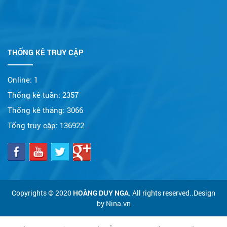
THỐNG KÊ TRUY CẬP
Online:
1
Thống kê tuần:
2357
Thống kê tháng:
3066
Tổng truy cập:
136922
Copyrights © 2020
HOÀNG DUY NGA
. All rights reserved..Design
by Nina.vn