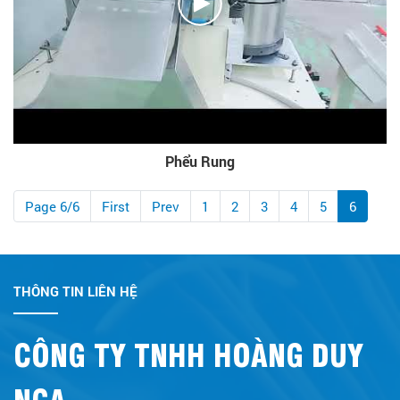
Phểu Rung
Page 6/6
First
Prev
1
2
3
4
5
6
THÔNG TIN LIÊN HỆ
CÔNG TY TNHH HOÀNG DUY
NGA