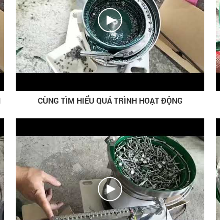
N
CÙNG TÌM HIỂU QUÁ TRÌNH HOẠT ĐỘNG