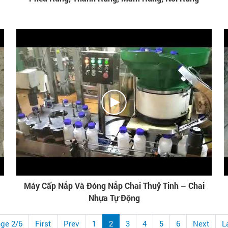
Máy Cấp Nắp Và Đóng Nắp Chai Thuỷ Tinh – Chai
Nhựa Tự Động
ge 2/6
First
Prev
1
2
3
4
5
6
Next
L