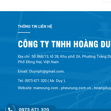
THÔNG TIN LIÊN HỆ
CÔNG TY TNHH HOÀNG DU
Địa chỉ: Số 868/13, tổ 28, Khu phố 2A, Phường Trảng D
Phố Đồng Nai, Việt Nam
Email: Duynph@gmail.com.
Tel: 0973 671 320 ( Mr. Duy ).
Website:
mamrung.com
,
pheurung.com.vn
,
hoangdu
0973.671.320