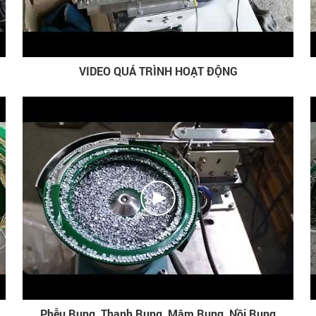
VIDEO QUÁ TRÌNH HOẠT ĐỘNG
Phễu Rung, Thanh Rung, Mâm Rung, Nồi Rung