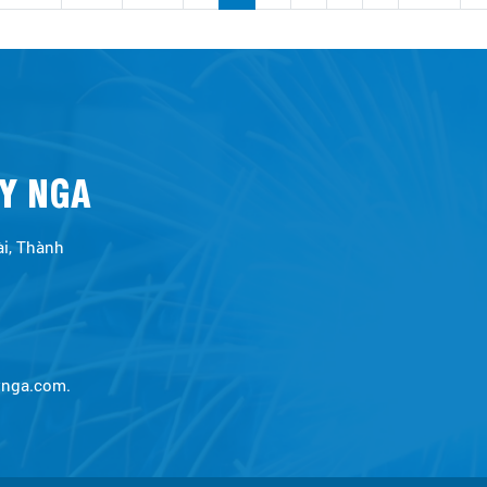
Y NGA
ài, Thành
ynga.com
.