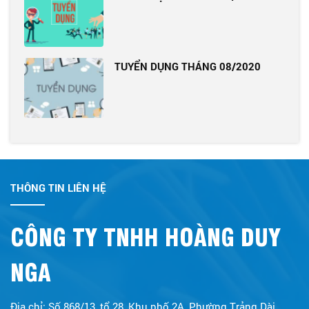
TUYỂN DỤNG THÁNG 08/2020
THÔNG TIN LIÊN HỆ
CÔNG TY TNHH HOÀNG DUY
NGA
Địa chỉ: Số 868/13, tổ 28, Khu phố 2A, Phường Trảng Dài,