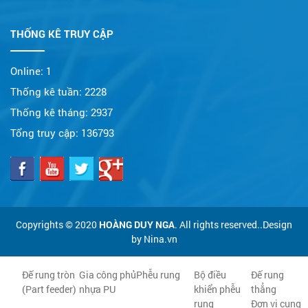
THỐNG KÊ TRUY CẬP
Online:
1
Thống kê tuần:
2228
Thống kê tháng:
2937
Tổng truy cập:
136793
Copyrights © 2020
HOÀNG DUY NGA
. All rights reserved..Design
by Nina.vn
Đế rung tròn
Gia công phủ
Phễu rung
Bộ điều
Đế rung
(Part feeder)
nhựa PU
khiển phễu
thẳng
rung
Đơn vị cung