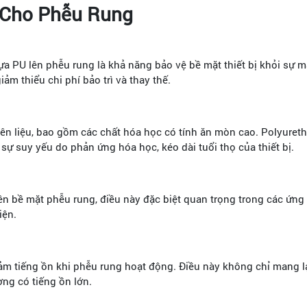
 Cho Phễu Rung
a PU lên phễu rung là khả năng bảo vệ bề mặt thiết bị khỏi sự 
ảm thiểu chi phí bảo trì và thay thế.
yên liệu, bao gồm các chất hóa học có tính ăn mòn cao. Polyuret
 sự suy yếu do phản ứng hóa học, kéo dài tuổi thọ của thiết bị.
rên bề mặt phễu rung, điều này đặc biệt quan trọng trong các ứn
iện.
m tiếng ồn khi phễu rung hoạt động. Điều này không chỉ mang lạ
ng có tiếng ồn lớn.