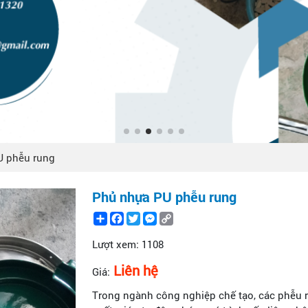
U phễu rung
Phủ nhựa PU phễu rung
Share
Facebook
Twitter
Messenger
Copy
Link
Lượt xem:
1108
Liên hệ
Giá:
Trong ngành công nghiệp chế tạo, các phễu 