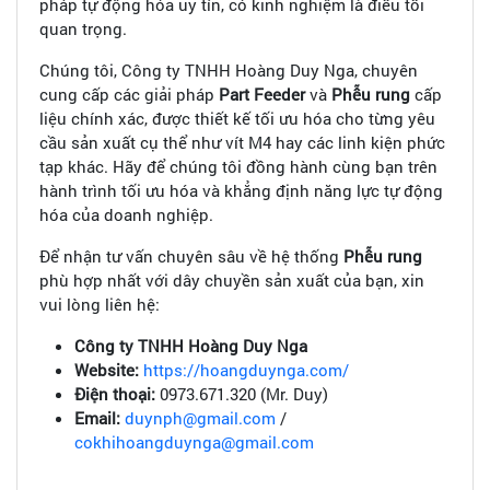
pháp tự động hóa uy tín, có kinh nghiệm là điều tối
quan trọng.
Chúng tôi, Công ty TNHH Hoàng Duy Nga, chuyên
cung cấp các giải pháp
Part Feeder
và
Phễu rung
cấp
liệu chính xác, được thiết kế tối ưu hóa cho từng yêu
cầu sản xuất cụ thể như vít M4 hay các linh kiện phức
tạp khác. Hãy để chúng tôi đồng hành cùng bạn trên
hành trình tối ưu hóa và khẳng định năng lực tự động
hóa của doanh nghiệp.
Để nhận tư vấn chuyên sâu về hệ thống
Phễu rung
phù hợp nhất với dây chuyền sản xuất của bạn, xin
vui lòng liên hệ:
Công ty TNHH Hoàng Duy Nga
Website:
https://hoangduynga.com/
Điện thoại:
0973.671.320 (Mr. Duy)
Email:
duynph@gmail.com
/
cokhihoangduynga@gmail.com