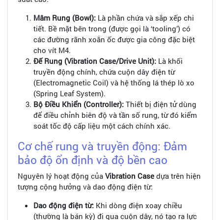
Mâm Rung (Bowl):
Là phần chứa và sắp xếp chi
tiết. Bề mặt bên trong (được gọi là ‘tooling’) có
các đường rãnh xoắn ốc được gia công đặc biệt
cho vít M4.
Đế Rung (Vibration Case/Drive Unit):
Là khối
truyền động chính, chứa cuộn dây điện từ
(Electromagnetic Coil) và hệ thống lá thép lò xo
(Spring Leaf System).
Bộ Điều Khiển (Controller):
Thiết bị điện tử dùng
để điều chỉnh biên độ và tần số rung, từ đó kiểm
soát tốc độ cấp liệu một cách chính xác.
Cơ chế rung và truyền động: Đảm
bảo độ ổn định và độ bền cao
Nguyên lý hoạt động của
Vibration Case
dựa trên hiện
tượng cộng hưởng và dao động điện từ:
Dao động điện từ:
Khi dòng điện xoay chiều
(thường là bán kỳ) đi qua cuộn dây, nó tạo ra lực