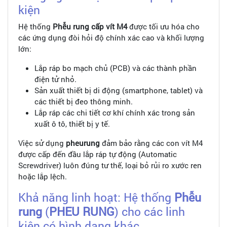
kiện
Hệ thống
Phễu rung cấp vít M4
được tối ưu hóa cho
các ứng dụng đòi hỏi độ chính xác cao và khối lượng
lớn:
Lắp ráp bo mạch chủ (PCB) và các thành phần
điện tử nhỏ.
Sản xuất thiết bị di động (smartphone, tablet) và
các thiết bị đeo thông minh.
Lắp ráp các chi tiết cơ khí chính xác trong sản
xuất ô tô, thiết bị y tế.
Việc sử dụng
pheurung
đảm bảo rằng các con vít M4
được cấp đến đầu lắp ráp tự động (Automatic
Screwdriver) luôn đúng tư thế, loại bỏ rủi ro xước ren
hoặc lắp lệch.
Khả năng linh hoạt: Hệ thống
Phễu
rung
(
PHEU RUNG
) cho các linh
kiện có hình dạng khác