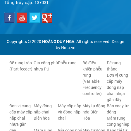
Tổng truy cập:
137031
Copyrights © 2020
HOÀNG DUY NGA
. All rights reserved..Design
by Nina.vn
Đế rung tròn
Gia công phủ
Phễu rung
Bộ điều
Đế rung
(Part feeder)
nhựa PU
khiển phễu
thẳng
rung
Đơn vị cung
(Variable
cấp máy
Frequency
đóng nắp
controller)
chai nhựa
gần đây
Đơn vị cung
Máy đóng
Máy cấp nắp
Máy tự động
Bàn xoay tự
cấp máy cấp
nắp chai
và đóng nắp
hóa Biên
động
nắp chai
Biên hòa
chai
Hòa
Mâm rung
nhựa gần
công nghiệp
đây
Mâm rung
Gia công phủ
Máy tự động
Băng tải tự