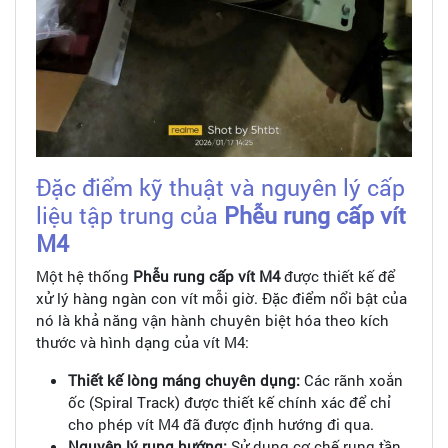
Đặc điểm kỹ thuật và nguyên lý cấp
liệu tập trung của
Phễu rung cấp vít
M4
Một hệ thống
Phễu rung cấp vít M4
được thiết kế để
xử lý hàng ngàn con vít mỗi giờ. Đặc điểm nổi bật của
nó là khả năng vận hành chuyên biệt hóa theo kích
thước và hình dạng của vít M4:
Thiết kế lòng máng chuyên dụng:
Các rãnh xoắn
ốc (Spiral Track) được thiết kế chính xác để chỉ
cho phép vít M4 đã được định hướng đi qua.
Nguyên lý rung hướng:
Sử dụng cơ chế rung tần