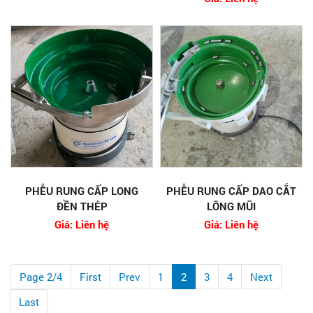
PHỄU RUNG CẤP LONG
PHỄU RUNG CẤP DAO CẮT
ĐỀN THÉP
LÔNG MŨI
Giá: Liên hệ
Giá: Liên hệ
Page 2/4
First
Prev
1
2
3
4
Next
Last