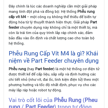
Đây chính là lúc các doanh nghiệp cần một giải pháp
mang tính đột phá và đồng bộ: Hệ thống
Phễu rung
cấp vít M4
– một công cụ không thể thiếu để biến tự
động hóa từ lý thuyết thành hiện thực. Giải pháp
Part
feeder
chuyên dụng này không chỉ là một thiết bị, mà
còn là trái tim của quy trình lắp ráp chính xác, đảm
bảo đầu vào ổn định và chất lượng cao cho toàn bộ
hệ thống.
Phễu Rung Cấp Vít M4 là gì? Khái
niệm về Part Feeder chuyên dụng
Phễu rung
(hay
Part feeder
) là một hệ thống cơ điện tử
được thiết kế để cấp liệu, sắp xếp và định hướng các
chi tiết nhỏ (như vít, đai ốc, linh kiện điện tử) theo một
phương hướng và tốc độ nhất định, phục vụ cho các
máy lắp ráp hoặc robot tự động.
Vai trò cốt lõi của
Phễu Rung
(
Pheu
rung
/
Part Feeder
) trong tự động