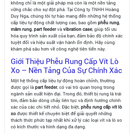
không chỉ là một giải pháp mà còn là một nền tảng
vững chắc cho sự đột phá. Tại Công ty TNHH Hoàng
Duy Nga, chúng tôi tự hào mang đến những hệ thống
cấp liệu tự động chất lượng cao, bao gồm
phễu rung
,
mâm rung
,
part feeder
và
vibration case
, giúp tối ưu
hóa quy trình sản xuất của bạn, đảm bảo độ chính xác
tuyệt đối và hiệu suất vận hành ổn định. Hãy cùng
khám phá sâu hơn về công nghệ tiên tiến này.
Giới Thiệu Phễu Rung Cấp Vít Lò
Xo – Nền Tảng Của Sự Chính Xác
Một hệ thống cấp liệu tự động hoàn chỉnh, thường
được gọi là
part feeder
, có vai trò quan trọng trong
ngành sản xuất hiện đại. Trong đó, thiết bị rung là trái
tim, đảm bảo dòng chảy liên tục và định hướng chính
xác của các chi tiết nhỏ. Đặc biệt,
phễu rung cấp vít lò
xo
được thiết kế chuyên biệt để giải quyết những
thách thức phức tạp nhất khi xử lý các loại vít và lò xo
có kích thước và hình dạng đa dạng.