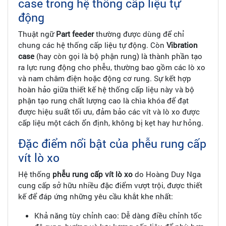
case trong hệ thống cấp liệu tự
động
Thuật ngữ
Part feeder
thường được dùng để chỉ
chung các hệ thống cấp liệu tự động. Còn
Vibration
case
(hay còn gọi là bộ phận rung) là thành phần tạo
ra lực rung động cho phễu, thường bao gồm các lò xo
và nam châm điện hoặc động cơ rung. Sự kết hợp
hoàn hảo giữa thiết kế hệ thống cấp liệu này và bộ
phận tạo rung chất lượng cao là chìa khóa để đạt
được hiệu suất tối ưu, đảm bảo các vít và lò xo được
cấp liệu một cách ổn định, không bị kẹt hay hư hỏng.
Đặc điểm nổi bật của phễu rung cấp
vít lò xo
Hệ thống
phễu rung cấp vít lò xo
do Hoàng Duy Nga
cung cấp sở hữu nhiều đặc điểm vượt trội, được thiết
kế để đáp ứng những yêu cầu khắt khe nhất:
Khả năng tùy chỉnh cao: Dễ dàng điều chỉnh tốc