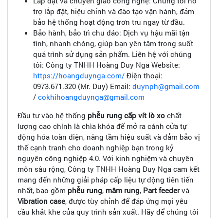
Lắp đặt và chuyển giao công nghệ: Chúng tôi hỗ
trợ lắp đặt, hiệu chỉnh và đào tạo vận hành, đảm
bảo hệ thống hoạt động trơn tru ngay từ đầu.
Bảo hành, bảo trì chu đáo: Dịch vụ hậu mãi tận
tình, nhanh chóng, giúp bạn yên tâm trong suốt
quá trình sử dụng sản phẩm. Liên hệ với chúng
tôi: Công ty TNHH Hoàng Duy Nga Website:
https://hoangduynga.com/
Điện thoại:
0973.671.320 (Mr. Duy) Email:
duynph@gmail.com
/
cokhihoangduynga@gmail.com
Đầu tư vào hệ thống
phễu rung cấp vít lò xo
chất
lượng cao chính là chìa khóa để mở ra cánh cửa tự
động hóa toàn diện, nâng tầm hiệu suất và đảm bảo vị
thế cạnh tranh cho doanh nghiệp bạn trong kỷ
nguyên công nghiệp 4.0. Với kinh nghiệm và chuyên
môn sâu rộng, Công ty TNHH Hoàng Duy Nga cam kết
mang đến những giải pháp cấp liệu tự động tiên tiến
nhất, bao gồm
phễu rung
,
mâm rung
,
Part feeder
và
Vibration case
, được tùy chỉnh để đáp ứng mọi yêu
cầu khắt khe của quy trình sản xuất. Hãy để chúng tôi