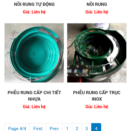
NỒI RUNG TỰ ĐỘNG
NỒI RUNG
Giá: Liên hệ
Giá: Liên hệ
PHỄU RUNG CẤP CHI TIẾT
PHỄU RUNG CẤP TRỤC
NHỰA
INOX
Giá: Liên hệ
Giá: Liên hệ
Page 4/4
First
Prev
1
2
3
4