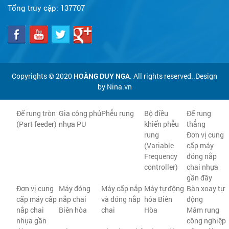
Tổng truy cập:
137707
Copyrights © 2020
HOÀNG DUY NGA
. All rights reserved..Design
by Nina.vn
Đế rung tròn
Gia công phủ
Phễu rung
Bộ điều
Đế rung
(Part feeder)
nhựa PU
khiển phễu
thẳng
rung
Đơn vị cung
(Variable
cấp máy
Frequency
đóng nắp
controller)
chai nhựa
gần đây
Đơn vị cung
Máy đóng
Máy cấp nắp
Máy tự động
Bàn xoay tự
cấp máy cấp
nắp chai
và đóng nắp
hóa Biên
động
nắp chai
Biên hòa
chai
Hòa
Mâm rung
nhựa gần
công nghiệp