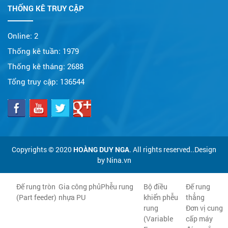
THỐNG KÊ TRUY CẬP
Online:
2
Thống kê tuần:
1979
Thống kê tháng:
2688
Tổng truy cập:
136544
Copyrights © 2020
HOÀNG DUY NGA
. All rights reserved..Design
by Nina.vn
Đế rung tròn
Gia công phủ
Phễu rung
Bộ điều
Đế rung
(Part feeder)
nhựa PU
khiển phễu
thẳng
rung
Đơn vị cung
(Variable
cấp máy