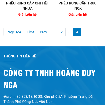
PHỄU RUNG CẤP CHI TIẾT
PHỄU RUNG CẤP TRỤC
NHỰA
INOX
Giá: Liên hệ
Giá: Liên hệ
Page 4/4
First
Prev
1
2
3
4
THÔNG TIN LIÊN HỆ
CÔNG TY TNHH HOÀNG DUY
NGA
Địa chỉ: Số 868/13, tổ 28, Khu phố 2A, Phường Trảng Dài,
Thành Phố Đồng Nai, Việt Nam