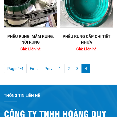
PHỄU RUNG, MÂM RUNG,
PHỄU RUNG CẤP CHI TIẾT
NỒI RUNG
NHỰA
Giá: Liên hệ
Giá: Liên hệ
Page 4/4
First
Prev
1
2
3
4
THÔNG TIN LIÊN HỆ
CÔNG TY TNHH HOÀNG DUY