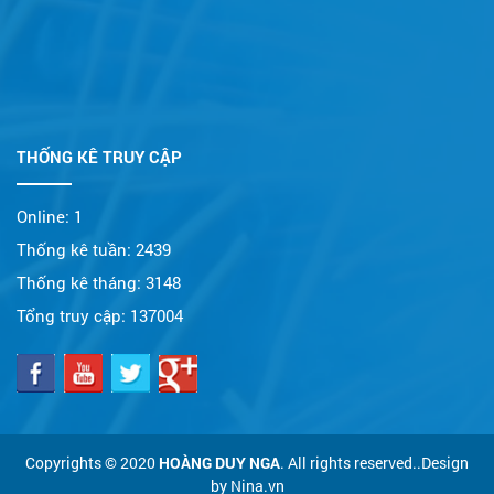
THỐNG KÊ TRUY CẬP
Online:
1
Thống kê tuần:
2439
Thống kê tháng:
3148
Tổng truy cập:
137004
Copyrights © 2020
HOÀNG DUY NGA
. All rights reserved..Design
by Nina.vn