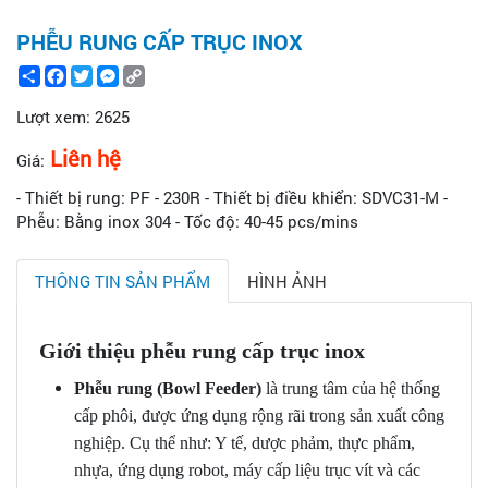
PHỄU RUNG CẤP TRỤC INOX
Share
Facebook
Twitter
Messenger
Copy
Link
Lượt xem:
2625
Liên hệ
Giá:
- Thiết bị rung: PF - 230R - Thiết bị điều khiển: SDVC31-M -
Phễu: Bằng inox 304 - Tốc độ: 40-45 pcs/mins
THÔNG TIN SẢN PHẨM
HÌNH ẢNH
Giới thiệu phễu rung cấp trục inox
Phễu rung (Bowl Feeder)
là trung tâm của hệ thống
cấp phôi, được ứng dụng rộng rãi trong sản xuất công
nghiệp. Cụ thể như: Y tế, dược phảm, thực phẩm,
nhựa, ứng dụng robot, máy cấp liệu trục vít và các