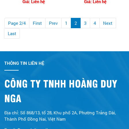
Giá: Liên hệ
Giá: Liên hệ
Page 2/4
First
Prev
1
2
3
4
Next
Last
THÔNG TIN LIÊN HỆ
CÔNG TY TNHH HOÀNG DUY
NGA
Địa chỉ: Số 868/13, tổ 28, Khu phố 2A, Phường Trảng Dài,
Thành Phố Đồng Nai, Việt Nam