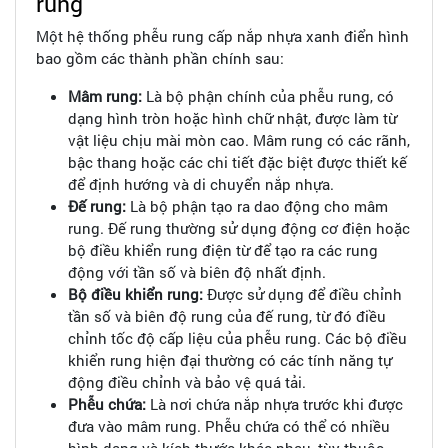
rung
Một hệ thống phễu rung cấp nắp nhựa xanh điển hình
bao gồm các thành phần chính sau:
Mâm rung:
Là bộ phận chính của phễu rung, có
dạng hình tròn hoặc hình chữ nhật, được làm từ
vật liệu chịu mài mòn cao. Mâm rung có các rãnh,
bậc thang hoặc các chi tiết đặc biệt được thiết kế
để định hướng và di chuyển nắp nhựa.
Đế rung:
Là bộ phận tạo ra dao động cho mâm
rung. Đế rung thường sử dụng động cơ điện hoặc
bộ điều khiển rung điện từ để tạo ra các rung
động với tần số và biên độ nhất định.
Bộ điều khiển rung:
Được sử dụng để điều chỉnh
tần số và biên độ rung của đế rung, từ đó điều
chỉnh tốc độ cấp liệu của phễu rung. Các bộ điều
khiển rung hiện đại thường có các tính năng tự
động điều chỉnh và bảo vệ quá tải.
Phễu chứa:
Là nơi chứa nắp nhựa trước khi được
đưa vào mâm rung. Phễu chứa có thể có nhiều
hình dạng và kích thước khác nhau, tùy thuộc