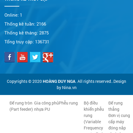
Online:
1
Thống kê tuần:
2166
Thống kê tháng:
2875
Tổng truy cập:
136731
Copyrights © 2020
HOÀNG DUY NGA
. All rights reserved..Design
by Nina.vn
Đế rung tròn
Gia công phủ
Phễu rung
Bộ điều
Đế rung
(Part feeder)
nhựa PU
khiển phễu
thẳng
rung
Đơn vị cung
(Variable
cấp máy
Frequency
đóng nắp