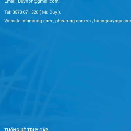
Email: Duynph@gmail.com.
Tel: 0973 671 320 ( Mr. Duy ).
Website:
mamrung.com
,
pheurung.com.vn
,
hoangduynga.co
THỐNG KÊ TRUY CẬP