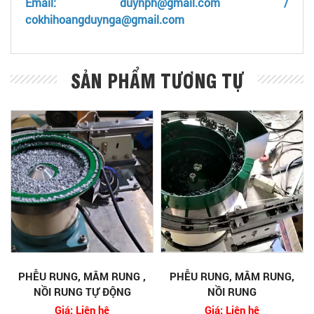
Email: duynph@gmail.com /
cokhihoangduynga@gmail.com
SẢN PHẨM TƯƠNG TỰ
PHỄU RUNG, MÂM RUNG ,
PHỄU RUNG, MÂM RUNG,
NỒI RUNG TỰ ĐỘNG
NỒI RUNG
Giá: Liên hệ
Giá: Liên hệ