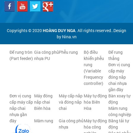
Copyrights © 2020
HOÀNG DUY NGA
. All rights reserved..Design
by Nina.vn
Đế rung tròn
Gia công phủ
Phễu rung
Bộ điều
Đế rung
(Part feeder)
nhựa PU
khiển phễu
thẳng
rung
Đơn vị cung
(Variable
cấp máy
Frequency
đóng nắp
controller)
chai nhựa
gần đây
Đơn vị cung
Máy đóng
Máy cấp nắp
Máy tự động
Bàn xoay tự
cấp máy cấp
nắp chai
và đóng nắp
hóa Biên
động
nắp chai
Biên hòa
chai
Hòa
Mâm rung
nhựa gần
công nghiệp
đây
Mâm rung
Gia công phủ
Máy tự động
Băng tải tự
nhựa
hóa công
động