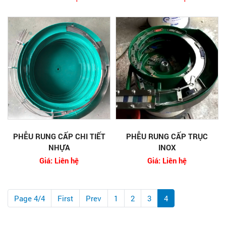
PHỄU RUNG CẤP CHI TIẾT
PHỄU RUNG CẤP TRỤC
NHỰA
INOX
Giá: Liên hệ
Giá: Liên hệ
Page 4/4
First
Prev
1
2
3
4