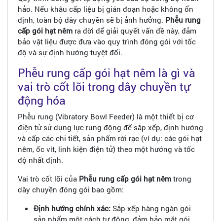
hảo. Nếu khâu cấp liệu bị gián đoạn hoặc không ổn
định, toàn bộ dây chuyền sẽ bị ảnh hưởng.
Phễu rung
cấp gói hạt nêm
ra đời để giải quyết vấn đề này, đảm
bảo vật liệu được đưa vào quy trình đóng gói với tốc
độ và sự định hướng tuyệt đối.
Phễu rung cấp gói hạt nêm là gì và
vai trò cốt lõi trong dây chuyền tự
động hóa
Phễu rung (Vibratory Bowl Feeder) là một thiết bị cơ
điện tử sử dụng lực rung động để sắp xếp, định hướng
và cấp các chi tiết, sản phẩm rời rạc (ví dụ: các gói hạt
nêm, ốc vít, linh kiện điện tử) theo một hướng và tốc
độ nhất định.
Vai trò cốt lõi của
Phễu rung cấp gói hạt nêm
trong
dây chuyền đóng gói bao gồm:
Định hướng chính xác:
Sắp xếp hàng ngàn gói
sản phẩm một cách tự động, đảm bảo mặt gói,