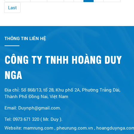
Last
THÔNG TIN LIÊN HỆ
CÔNG TY TNHH HOÀNG DUY
NGA
Địa chỉ: Số 868/13, tổ 28, Khu phố 2A, Phường Trảng Dài,
Thành Phố Đồng Nai, Việt Nam
Email: Duynph@gmail.com.
Tel: 0973 671 320 ( Mr. Duy ).
Website:
mamrung.com
,
pheurung.com.vn
,
hoangduynga.co