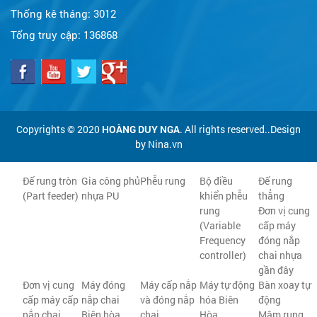
Thống kê tháng:
3012
Tổng truy cập:
136868
Copyrights © 2020
HOÀNG DUY NGA
. All rights reserved..Design
by Nina.vn
Đế rung tròn
Gia công phủ
Phễu rung
Bộ điều
Đế rung
(Part feeder)
nhựa PU
khiển phễu
thẳng
rung
Đơn vị cung
(Variable
cấp máy
Frequency
đóng nắp
controller)
chai nhựa
gần đây
Đơn vị cung
Máy đóng
Máy cấp nắp
Máy tự động
Bàn xoay tự
cấp máy cấp
nắp chai
và đóng nắp
hóa Biên
động
nắp chai
Biên hòa
chai
Hòa
Mâm rung