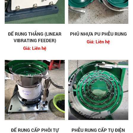
ĐẾ RUNG THẲNG (LINEAR
PHỦ NHỰA PU PHỄU RUNG
VIBRATING FEEDER)
Giá: Liên hệ
Giá: Liên hệ
ĐẾ RUNG CẤP PHÔI TỰ
PHỄU RUNG CẤP TỤ ĐIỆN