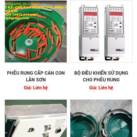
PHỄU RUNG CẤP CÁN CON
BỘ ĐIỀU KHIỂN SỬ DỤNG
LĂN SƠN
CHO PHỄU RUNG
Giá: Liên hệ
Giá: Liên hệ