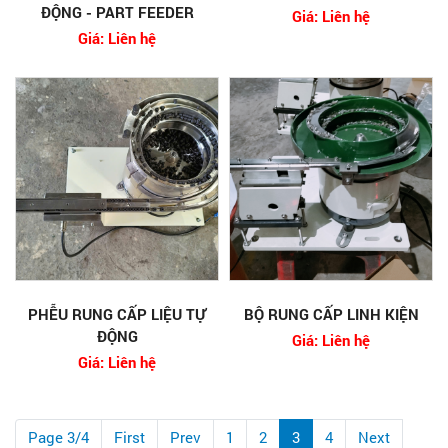
ĐỘNG - PART FEEDER
Giá: Liên hệ
Giá: Liên hệ
PHỄU RUNG CẤP LIỆU TỰ
BỘ RUNG CẤP LINH KIỆN
ĐỘNG
Giá: Liên hệ
Giá: Liên hệ
Page 3/4
First
Prev
1
2
3
4
Next