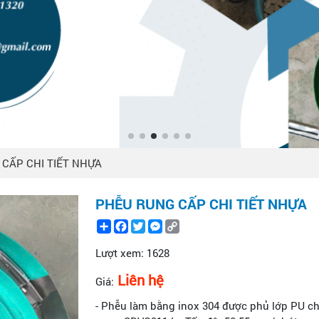
CẤP CHI TIẾT NHỰA
PHỄU RUNG CẤP CHI TIẾT NHỰA
Share
Facebook
Twitter
Messenger
Copy
Link
Lượt xem:
1628
Liên hệ
Giá:
- Phễu làm bằng inox 304 được phủ lớp PU ch