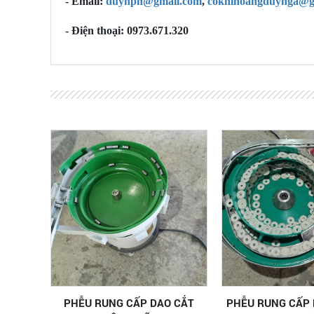
- Email:
duynph@gmail.com
,
cokhihoangduynga@g
- Điện thoại: 0973.671.320
PHỄU RUNG CẤP DAO CẮT
PHỄU RUNG CẤP