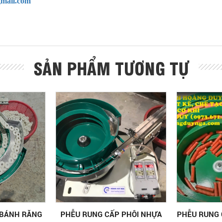
mail.com
SẢN PHẨM TƯƠNG TỰ
 BÁNH RĂNG
PHỄU RUNG CẤP PHÔI NHỰA
PHỄU RUNG 