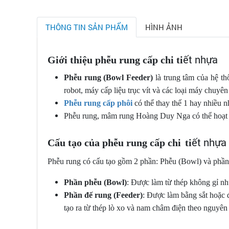
THÔNG TIN SẢN PHẨM
HÌNH ẢNH
ết nhựa
Giới thiệu phễu rung cấp chi ti
Phễu rung (Bowl Feeder)
là trung tâm của hệ t
robot, máy cấp liệu trục vít và các loại máy chuy
Phễu rung cấp phôi
có thể thay thế 1 hay nhiều n
Phễu rung, mâm rung Hoàng Duy Nga có thể hoạt độn
ết nhựa
Cấu tạo của phễu rung cấp chi
ti
Phễu rung có cấu tạo gồm 2 phần: Phễu (Bowl) và phần 
Phần phễu (Bowl)
: Được làm từ thép không gỉ như
Phần đế rung (Feeder)
: Được làm bằng sắt hoặc 
tạo ra từ thép lò xo và nam châm điện theo nguyên 