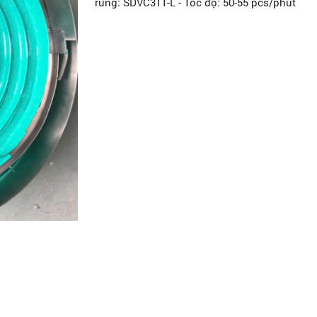
rung: SDVC311-L - Tốc độ: 50-55 pcs/phút