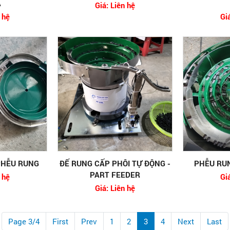
A
Giá: Liên hệ
 hệ
Gi
PHỄU RUNG
ĐẾ RUNG CẤP PHÔI TỰ ĐỘNG -
PHỄU RUN
PART FEEDER
 hệ
Gi
Giá: Liên hệ
Page 3/4
First
Prev
1
2
3
4
Next
Last