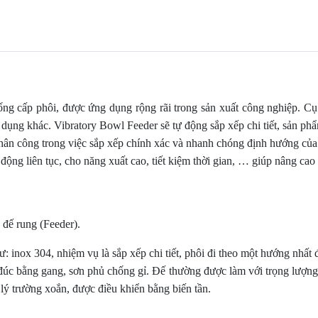
hống cấp phôi, được ứng dụng rộng rãi trong sản xuất công nghiệp. C
ên dụng khác. Vibratory Bowl Feeder sẽ tự động sắp xếp chi tiết, sản 
hân công trong việc sắp xếp chính xác và nhanh chóng định hướng của 
g liên tục, cho năng xuất cao, tiết kiệm thời gian, … giúp nâng cao n
đế rung (Feeder).
: inox 304, nhiệm vụ là sắp xếp chi tiết, phôi đi theo một hướng nhất 
đúc bằng gang, sơn phủ chống gỉ. Đế thường được làm với trọng lượng 
lý trường xoắn, được điều khiển bằng biến tần.