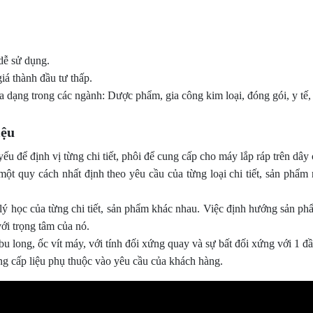
dễ sử dụng.
iá thành đầu tư thấp.
 dạng trong các ngành: Dược phẩm, gia công kim loại, đóng gói, y tế,
iệu
yếu để định vị từng chi tiết, phôi để cung cấp cho máy lắp ráp trên dâ
 một quy cách nhất định theo yêu cầu của từng loại chi tiết, sản ph
lý học của từng chi tiết, sản phẩm khác nhau. Việc định hướng sản ph
 với trọng tâm của nó.
u long, ốc vít máy, với tính đối xứng quay và sự bất đối xứng với 1 đ
ng cấp liệu phụ thuộc vào yêu cầu của khách hàng.