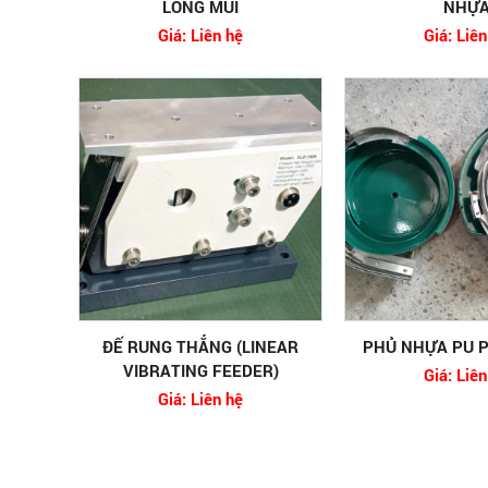
LÔNG MŨI
NHỰ
Giá: Liên hệ
Giá: Liên
ĐẾ RUNG THẲNG (LINEAR
PHỦ NHỰA PU 
VIBRATING FEEDER)
Giá: Liên
Giá: Liên hệ