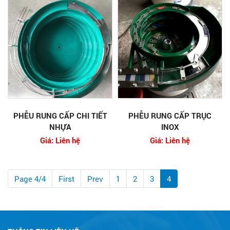
PHỄU RUNG CẤP CHI TIẾT
PHỄU RUNG CẤP TRỤC
NHỰA
INOX
Giá: Liên hệ
Giá: Liên hệ
Page 4/4
First
Prev
1
2
3
4