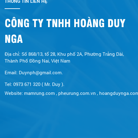
THÔNG TIN LIÊN HỆ
CÔNG TY TNHH HOÀNG DUY
NGA
Địa chỉ: Số 868/13, tổ 28, Khu phố 2A, Phường Trảng Dài,
Thành Phố Đồng Nai, Việt Nam
Email: Duynph@gmail.com.
Tel: 0973 671 320 ( Mr. Duy ).
Website:
mamrung.com
,
pheurung.com.vn
,
hoangduynga.co