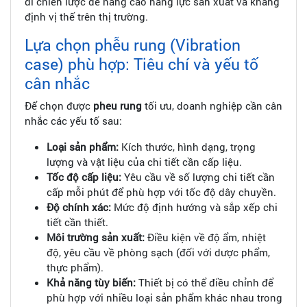
đi chiến lược để nâng cao năng lực sản xuất và khẳng
định vị thế trên thị trường.
Lựa chọn phễu rung (Vibration
case) phù hợp: Tiêu chí và yếu tố
cân nhắc
Để chọn được
pheu rung
tối ưu, doanh nghiệp cần cân
nhắc các yếu tố sau:
Loại sản phẩm:
Kích thước, hình dạng, trọng
lượng và vật liệu của chi tiết cần cấp liệu.
Tốc độ cấp liệu:
Yêu cầu về số lượng chi tiết cần
cấp mỗi phút để phù hợp với tốc độ dây chuyền.
Độ chính xác:
Mức độ định hướng và sắp xếp chi
tiết cần thiết.
Môi trường sản xuất:
Điều kiện về độ ẩm, nhiệt
độ, yêu cầu về phòng sạch (đối với dược phẩm,
thực phẩm).
Khả năng tùy biến:
Thiết bị có thể điều chỉnh để
phù hợp với nhiều loại sản phẩm khác nhau trong