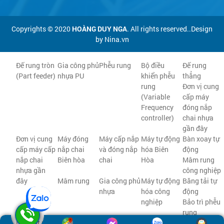
Copyrights © 2020
HOÀNG DUY NGA
. All rights reserved..Design
by Nina.vn
Đế rung tròn
Gia công phủ
Phễu rung
Bộ điều
Đế rung
(Part feeder)
nhựa PU
khiển phễu
thẳng
rung
Đơn vị cung
(Variable
cấp máy
Frequency
đóng nắp
controller)
chai nhựa
gần đây
Đơn vị cung
Máy đóng
Máy cấp nắp
Máy tự động
Bàn xoay tự
cấp máy cấp
nắp chai
và đóng nắp
hóa Biên
động
nắp chai
Biên hòa
chai
Hòa
Mâm rung
nhựa gần
công nghiệp
đây
Mâm rung
Gia công phủ
Máy tự động
Băng tải tự
nhựa
hóa công
động
nghiệp
Bảo trì phễu
rung
Lắp đặt phễu
Phễu rung tự