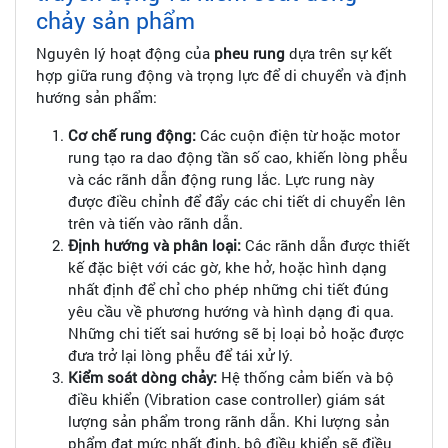
chảy sản phẩm
Nguyên lý hoạt động của
pheu rung
dựa trên sự kết
hợp giữa rung động và trọng lực để di chuyển và định
hướng sản phẩm:
Cơ chế rung động:
Các cuộn điện từ hoặc motor
rung tạo ra dao động tần số cao, khiến lòng phễu
và các rãnh dẫn động rung lắc. Lực rung này
được điều chỉnh để đẩy các chi tiết di chuyển lên
trên và tiến vào rãnh dẫn.
Định hướng và phân loại:
Các rãnh dẫn được thiết
kế đặc biệt với các gờ, khe hở, hoặc hình dạng
nhất định để chỉ cho phép những chi tiết đúng
yêu cầu về phương hướng và hình dạng đi qua.
Những chi tiết sai hướng sẽ bị loại bỏ hoặc được
đưa trở lại lòng phễu để tái xử lý.
Kiểm soát dòng chảy:
Hệ thống cảm biến và bộ
điều khiển (Vibration case controller) giám sát
lượng sản phẩm trong rãnh dẫn. Khi lượng sản
phẩm đạt mức nhất định, bộ điều khiển sẽ điều