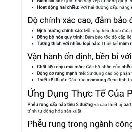
Giảm sai sót:
Quá trình sắp xếp tự động giúp loạ
Hoạt động hai chiều:
Với hai đường cấp, năng 
Độ chính xác cao, đảm bảo 
Định hướng chính xác:
Mỗi nắp tiêu được đưa v
Đồng bộ hóa quy trình:
Đảm bảo tốc độ cấp liệ
Tương thích với nhiều loại nắp:
Thiết kế
mâm r
Vận hành ổn định, bền bỉ với
Chất liệu chịu mài mòn:
Các bộ phận của
phễu
Động cơ rung mạnh mẽ:
Sử dụng các bộ phận tạ
Thiết kế tối ưu:
Cấu trúc
mamrung
được tính to
Ứng Dụng Thực Tế Của 
Phễu rung cấp nắp tiêu 2 đường
và các thiết bị
part
trình tự động hóa sản xuất.
Phễu rung trong ngành công