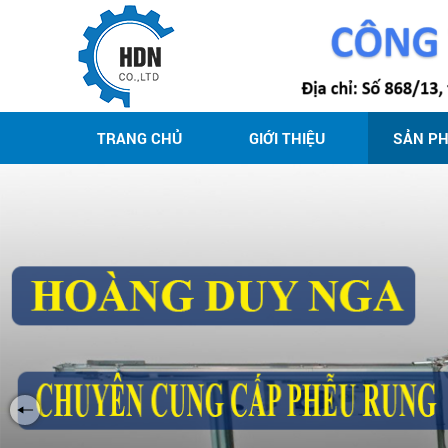
TRANG CHỦ
GIỚI THIỆU
SẢN P