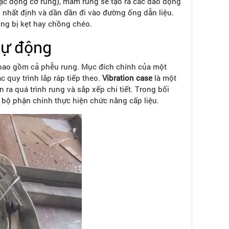
oặc động cơ rung), mâm rung sẽ tạo ra các dao động
 nhất định và dần dần đi vào đường ống dẫn liệu.
ông bị kẹt hay chồng chéo.
tự động
 bao gồm cả phễu rung. Mục đích chính của một
quy trình lắp ráp tiếp theo.
Vibration case
là một
ra quá trình rung và sắp xếp chi tiết. Trong bối
 bộ phận chính thực hiện chức năng cấp liệu.