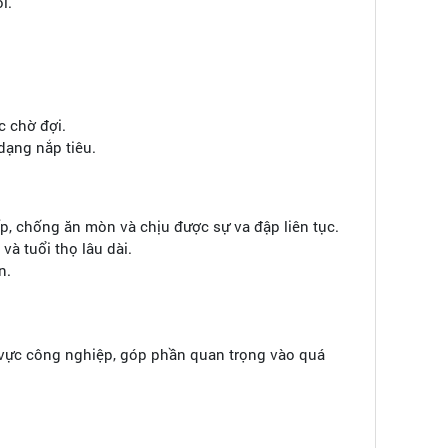
i.
c chờ đợi.
dạng nắp tiêu.
, chống ăn mòn và chịu được sự va đập liên tục.
à tuổi thọ lâu dài.
n.
 vực công nghiệp, góp phần quan trọng vào quá