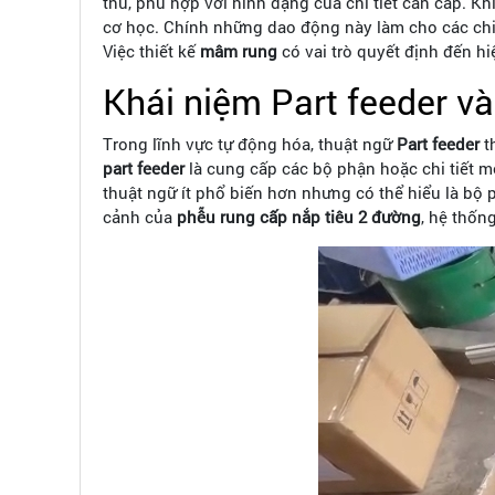
thù, phù hợp với hình dạng của chi tiết cần cấp. K
cơ học. Chính những dao động này làm cho các chi 
Việc thiết kế
mâm rung
có vai trò quyết định đến h
Khái niệm Part feeder và
Trong lĩnh vực tự động hóa, thuật ngữ
Part feeder
t
part feeder
là cung cấp các bộ phận hoặc chi tiết m
thuật ngữ ít phổ biến hơn nhưng có thể hiểu là bộ p
cảnh của
phễu rung cấp nắp tiêu 2 đường
, hệ thốn