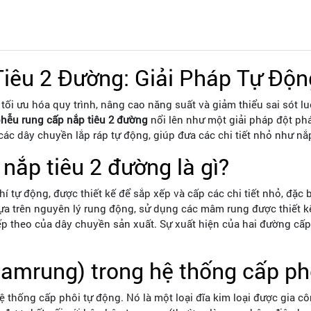
iêu 2 Đường: Giải Pháp Tự Độ
 tối ưu hóa quy trình, nâng cao năng suất và giảm thiểu sai sót 
hễu rung cấp nắp tiêu 2 đường
nổi lên như một giải pháp đột phá
ác dây chuyền lắp ráp tự động, giúp đưa các chi tiết nhỏ như nắp t
 nắp tiêu 2 đường là gì?
khí tự động, được thiết kế để sắp xếp và cấp các chi tiết nhỏ, đặc 
ựa trên nguyên lý rung động, sử dụng các mâm rung được thiết kế
ếp theo của dây chuyền sản xuất. Sự xuất hiện của hai đường cấ
amrung) trong hệ thống cấp ph
a hệ thống cấp phôi tự động. Nó là một loại đĩa kim loại được gia 