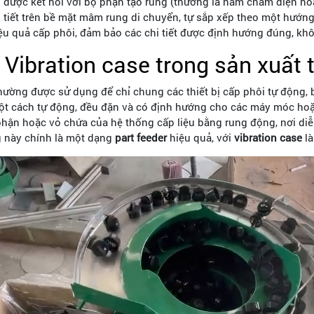
hi được kết nối với bộ phận tạo rung (thường là nam châm điện h
tiết trên bề mặt mâm rung di chuyển, tự sắp xếp theo một hướng
iệu quả cấp phôi, đảm bảo các chi tiết được định hướng đúng, kh
 Vibration case trong sản xuất 
hường được sử dụng để chỉ chung các thiết bị cấp phôi tự động,
ột cách tự động, đều đặn và có định hướng cho các máy móc hoặc 
hận hoặc vỏ chứa của hệ thống cấp liệu bằng rung động, nơi diễn 
g này chính là một dạng
part feeder
hiệu quả, với
vibration case
là