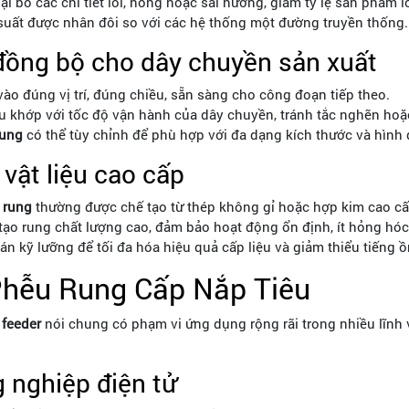
i bỏ các chi tiết lỗi, hỏng hoặc sai hướng, giảm tỷ lệ sản phẩm lỗ
suất được nhân đôi so với các hệ thống một đường truyền thống.
đồng bộ cho dây chuyền sản xuất
ào đúng vị trí, đúng chiều, sẵn sàng cho công đoạn tiếp theo.
u khớp với tốc độ vận hành của dây chuyền, tránh tắc nghẽn hoặ
ung
có thể tùy chỉnh để phù hợp với đa dạng kích thước và hình 
 vật liệu cao cấp
 rung
thường được chế tạo từ thép không gỉ hoặc hợp kim cao cấp
o rung chất lượng cao, đảm bảo hoạt động ổn định, ít hỏng hóc v
án kỹ lưỡng để tối đa hóa hiệu quả cấp liệu và giảm thiểu tiếng ồ
Phễu Rung Cấp Nắp Tiêu
 feeder
nói chung có phạm vi ứng dụng rộng rãi trong nhiều lĩnh
 nghiệp điện tử