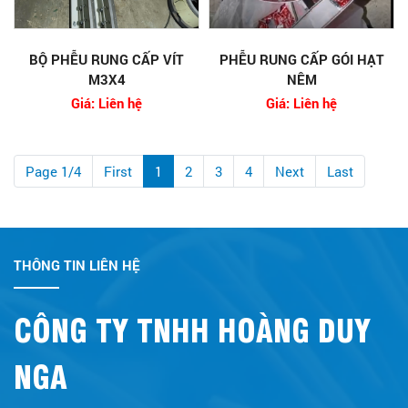
BỘ PHỄU RUNG CẤP VÍT
PHỄU RUNG CẤP GÓI HẠT
M3X4
NÊM
Giá: Liên hệ
Giá: Liên hệ
Page 1/4
First
1
2
3
4
Next
Last
THÔNG TIN LIÊN HỆ
CÔNG TY TNHH HOÀNG DUY
NGA