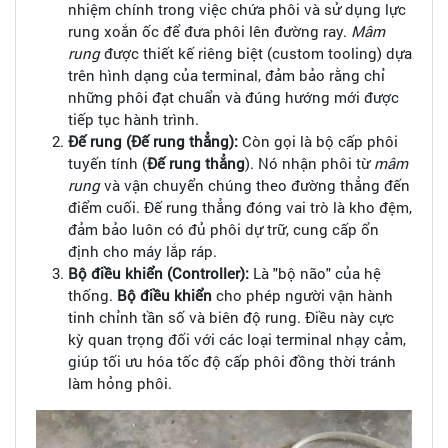
nhiệm chính trong việc chứa phôi và sử dụng lực
rung xoắn ốc để đưa phôi lên đường ray.
Mâm
rung
được thiết kế riêng biệt (custom tooling) dựa
trên hình dạng của terminal, đảm bảo rằng chỉ
những phôi đạt chuẩn và đúng hướng mới được
tiếp tục hành trình.
Đế rung (Đế rung thẳng):
Còn gọi là bộ cấp phôi
tuyến tính (
Đế rung thẳng
). Nó nhận phôi từ
mâm
rung
và vận chuyển chúng theo đường thẳng đến
điểm cuối. Đế rung thẳng đóng vai trò là kho đệm,
đảm bảo luôn có đủ phôi dự trữ, cung cấp ổn
định cho máy lắp ráp.
Bộ điều khiển (Controller):
Là "bộ não" của hệ
thống.
Bộ điều khiển
cho phép người vận hành
tinh chỉnh tần số và biên độ rung. Điều này cực
kỳ quan trọng đối với các loại terminal nhạy cảm,
giúp tối ưu hóa tốc độ cấp phôi đồng thời tránh
làm hỏng phôi.