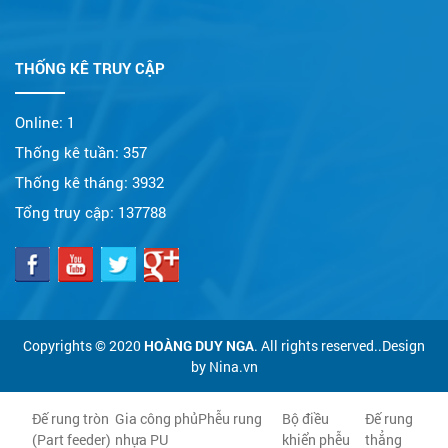
THỐNG KÊ TRUY CẬP
Online:
1
Thống kê tuần:
357
Thống kê tháng:
3932
Tổng truy cập:
137788
Copyrights © 2020
HOÀNG DUY NGA
. All rights reserved..Design
by Nina.vn
Đế rung tròn
Gia công phủ
Phễu rung
Bộ điều
Đế rung
(Part feeder)
nhựa PU
khiển phễu
thẳng