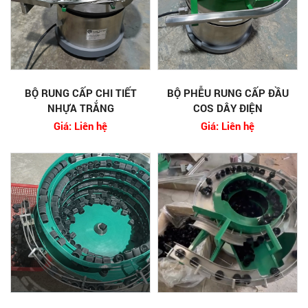
BỘ RUNG CẤP CHI TIẾT
BỘ PHỄU RUNG CẤP ĐẦU
NHỰA TRẮNG
COS DÂY ĐIỆN
Giá: Liên hệ
Giá: Liên hệ