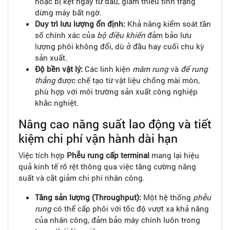
hoặc bị kẹt ngay từ đầu, giảm thiểu tình trạng
dừng máy bất ngờ.
Duy trì lưu lượng ổn định:
Khả năng kiểm soát tần
số chính xác của
bộ điều khiển
đảm bảo lưu
lượng phôi không đổi, dù ở đầu hay cuối chu kỳ
sản xuất.
Độ bền vật lý:
Các linh kiện
mâm rung
và
đế rung
thẳng
được chế tạo từ vật liệu chống mài mòn,
phù hợp với môi trường sản xuất công nghiệp
khắc nghiệt.
Nâng cao năng suất lao động và tiết
kiệm chi phí vận hành dài hạn
Việc tích hợp
Phễu rung cấp terminal
mang lại hiệu
quả kinh tế rõ rệt thông qua việc tăng cường năng
suất và cắt giảm chi phí nhân công.
Tăng sản lượng (Throughput):
Một hệ thống
phễu
rung
có thể cấp phôi với tốc độ vượt xa khả năng
của nhân công, đảm bảo máy chính luôn trong