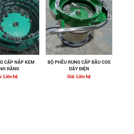
G CẤP NẮP KEM
BỘ PHỄU RUNG CẤP ĐẦU COS
NH RĂNG
DÂY ĐIỆN
á: Liên hệ
Giá: Liên hệ