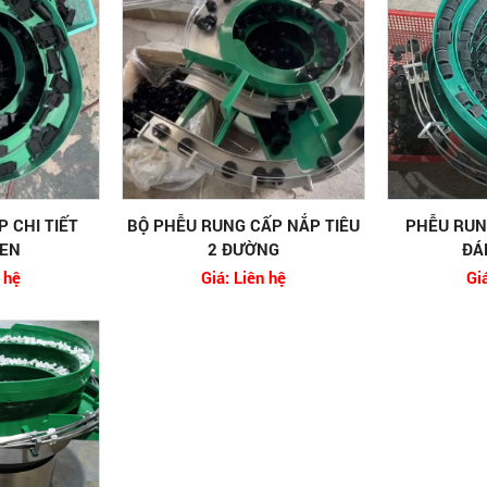
 CHI TIẾT
BỘ PHỄU RUNG CẤP NẮP TIÊU
PHỄU RUN
EN
2 ĐƯỜNG
ĐÁ
 hệ
Giá: Liên hệ
Gi