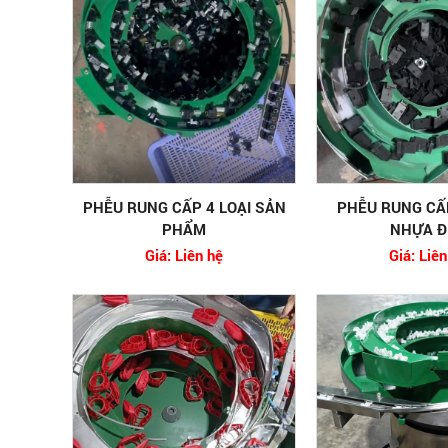
PHỄU RUNG CẤP 4 LOẠI SẢN
PHỄU RUNG CẤP
PHẨM
NHỰA Đ
Giá: Liên hệ
Giá: Liên