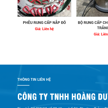
PHỄU RUNG CẤP NẮP ĐỎ
BỘ RUNG CẤP CH
TRẮN
Giá: Liên hệ
Giá: Liên
THÔNG TIN LIÊN HỆ
CÔNG TY TNHH HOÀNG DU