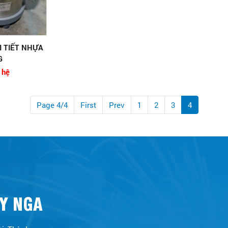
I TIẾT NHỰA
G
 hệ
Page 4/4
First
Prev
1
2
3
4
Y NGA